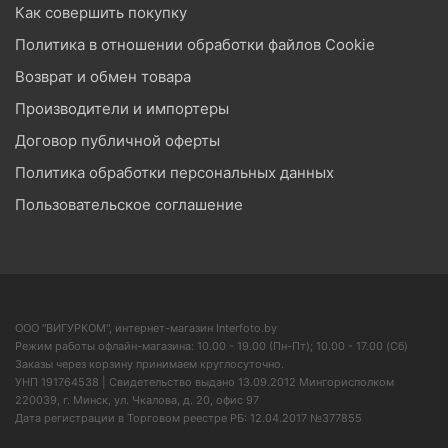
Как совершить покупку
Политика в отношении обработки файлов Cookie
Возврат и обмен товара
Производители и импортеры
Договор публичной оферты
Политика обработки персональных данных
Пользовательское соглашение
ООО "ВИГУРКОМ", интернет-магазин Interfoto.by
Режим работы офлайн-магазина: 10.00 - 19.00 (Пн-Пт); 10.00 - 17.00 (Сб)
Заказы через корзину принимаем круглосуточно.
УНП 191764538 | Свидетельство выдано 13.09.2012 Мингорисполком
220039, г. Минск, ул. Чкалова, д. 20, офис 97
Дата регистрации в Торговом реестре РБ: 12.04.2017 №377855