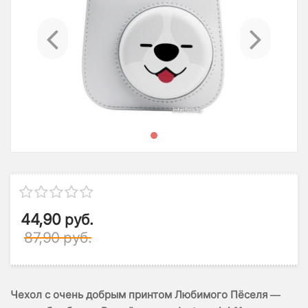
Previous
Ne
44,90
руб.
87,90
руб.
Чехол с очень добрым принтом Любимого Пёселя —