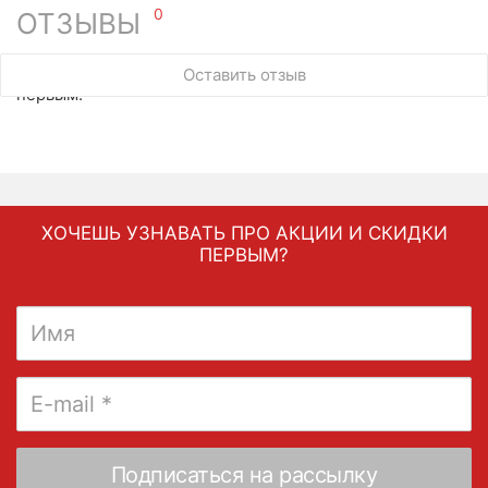
0
ОТЗЫВЫ
У этого товара нет ни одного отзыва. Вы можете стать
Оставить отзыв
первым.
ХОЧЕШЬ УЗНАВАТЬ ПРО АКЦИИ И СКИДКИ
ПЕРВЫМ?