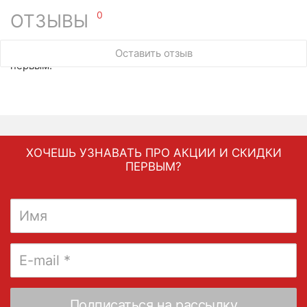
0
ОТЗЫВЫ
У этого товара нет ни одного отзыва. Вы можете стать
Оставить отзыв
первым.
ХОЧЕШЬ УЗНАВАТЬ ПРО АКЦИИ И СКИДКИ
ПЕРВЫМ?