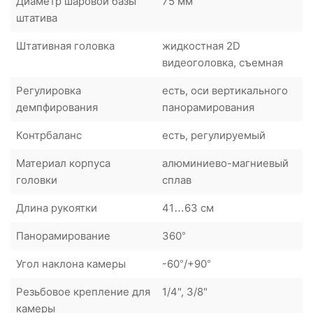
Диаметр шаровой базы
75 мм
штатива
Штативная головка
жидкостная 2D
видеоголовка, съемная
Регулировка
есть, оси вертикального
демпфирования
панорамирования
Контрбаланс
есть, регулируемый
Материал корпуса
алюминиево-магниевый
головки
сплав
Длина рукоятки
41…63 см
Панорамирование
360°
Угол наклона камеры
-60°/+90°
Резьбовое крепление для
1/4", 3/8"
камеры