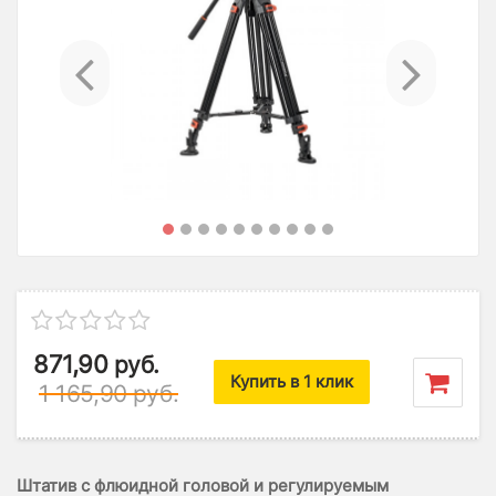
Previous
Ne
871,90
руб.
Купить в 1 клик
1 165,90
руб.
Штатив с флюидной головой и регулируемым