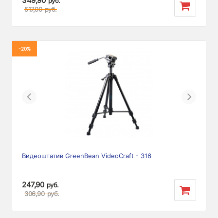
349,90
руб.
517,90
руб.
-20%
Previous
Next
Видеоштатив GreenBean VideoCraft - 316
247,90
руб.
306,90
руб.