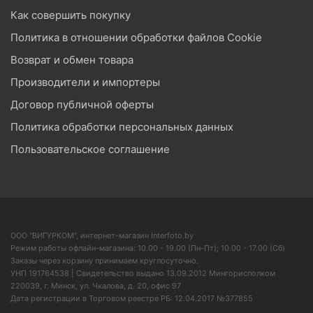
Как совершить покупку
Политика в отношении обработки файлов Cookie
Возврат и обмен товара
Производители и импортеры
Договор публичной оферты
Политика обработки персональных данных
Пользовательское соглашение
ООО "ВИГУРКОМ", интернет-магазин Interfoto.by
Режим работы офлайн-магазина: 10.00 - 19.00 (Пн-Пт); 10.00 - 17.00 (Сб)
Заказы через корзину принимаем круглосуточно.
УНП 191764538 | Свидетельство выдано 13.09.2012 Мингорисполком
220039, г. Минск, ул. Чкалова, д. 20, офис 97
Дата регистрации в Торговом реестре РБ: 12.04.2017 №377855