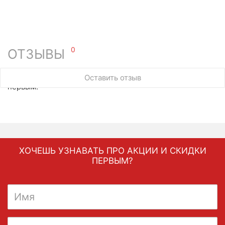
0
ОТЗЫВЫ
У этого товара нет ни одного отзыва. Вы можете стать
Оставить отзыв
первым.
ХОЧЕШЬ УЗНАВАТЬ ПРО АКЦИИ И СКИДКИ
ПЕРВЫМ?