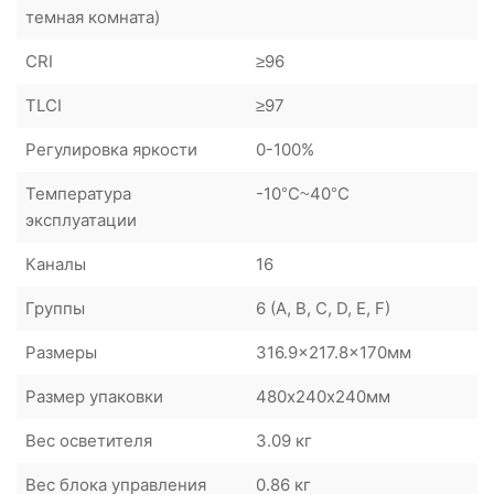
темная комната)
CRI
≥96
TLCI
≥97
Регулировка яркости
0-100%
Температура
-10°C~40°C
эксплуатации
Каналы
16
Группы
6 (A, B, C, D, E, F)
Размеры
316.9x217.8x170мм
Размер упаковки
480х240х240мм
Вес осветителя
3.09 кг
Вес блока управления
0.86 кг