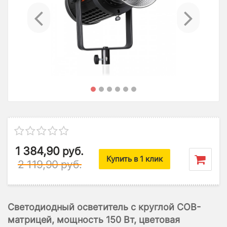
Previous
Ne
1 384,90
руб.
Купить в 1 клик
2 119,90
руб.
Светодиодный осветитель с круглой COB-
матрицей, мощность 150 Вт, цветовая