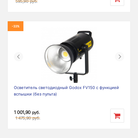
595,90
руб.
-33%
Previous
Next
Осветитель светодиодный Godox FV150 с функцией
вспышки (без пульта)
1 001,90
руб.
1 475,90
руб.