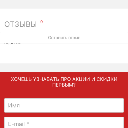
0
ОТЗЫВЫ
У этого товара нет ни одного отзыва. Вы можете стать
Оставить отзыв
первым.
ХОЧЕШЬ УЗНАВАТЬ ПРО АКЦИИ И СКИДКИ
ПЕРВЫМ?