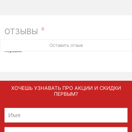
0
ОТЗЫВЫ
У этого товара нет ни одного отзыва. Вы можете стать
Оставить отзыв
первым.
ХОЧЕШЬ УЗНАВАТЬ ПРО АКЦИИ И СКИДКИ
ПЕРВЫМ?