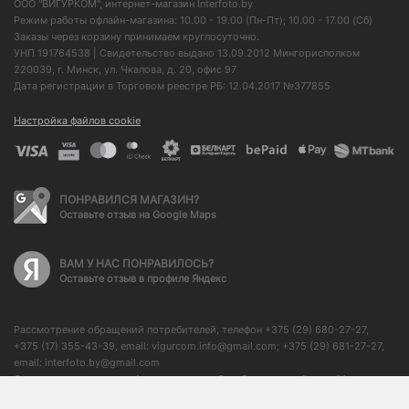
ООО "ВИГУРКОМ", интернет-магазин Interfoto.by
Режим работы офлайн-магазина: 10.00 - 19.00 (Пн-Пт); 10.00 - 17.00 (Сб)
Заказы через корзину принимаем круглосуточно.
УНП 191764538 | Свидетельство выдано 13.09.2012 Мингорисполком
220039, г. Минск, ул. Чкалова, д. 20, офис 97
Дата регистрации в Торговом реестре РБ: 12.04.2017 №377855
Настройка файлов cookie
ПОНРАВИЛСЯ МАГАЗИН?
Оставьте отзыв на Google Maps
ВАМ У НАС ПОНРАВИЛОСЬ?
Оставьте отзыв в профиле Яндекс
Рассмотрение обращений потребителей, телефон +375 (29) 680-27-27,
+375 (17) 355-43-39, email: vigurcom.info@gmail.com; +375 (29) 681-27-27,
email: interfoto.by@gmail.com
Отдел торговли и услуг Администрации Октябрьского района г. Минска: +
375 (17) 373-50-76, начальник отдела: + 375 (17) 350-59-21