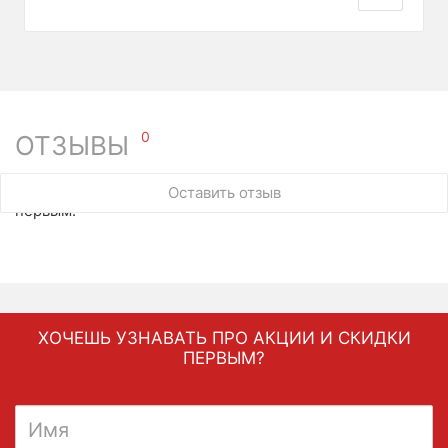
0
ОТЗЫВЫ
У этого товара нет ни одного отзыва. Вы можете стать
Оставить отзыв
первым.
ХОЧЕШЬ УЗНАВАТЬ ПРО АКЦИИ И СКИДКИ
ПЕРВЫМ?