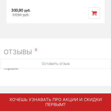
300,90
руб.
517,90
руб.
0
ОТЗЫВЫ
У этого товара нет ни одного отзыва. Вы можете стать
Оставить отзыв
первым.
ХОЧЕШЬ УЗНАВАТЬ ПРО АКЦИИ И СКИДКИ
ПЕРВЫМ?