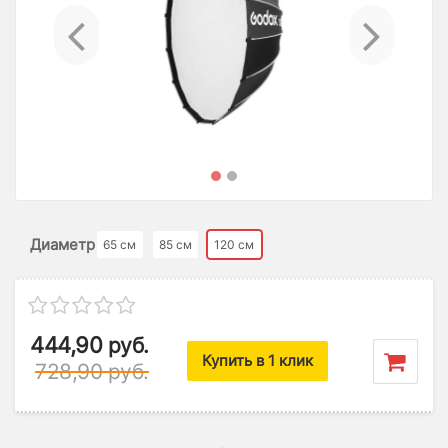
Previous
Ne
Диаметр
65 см
85 см
120 см
444,90
руб.
Купить в 1 клик
728,90
руб.