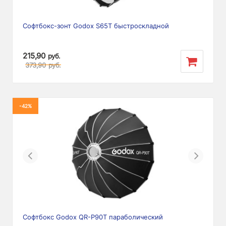
Софтбокс-зонт Godox S65T быстроскладной
215,90
руб.
373,90
руб.
-42%
Previous
Next
Софтбокс Godox QR-P90T параболический