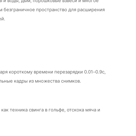
зги воды, дым, порошковые взвеси и многое
ам безграничное пространство для расширения
ей.
аря короткому времени перезарядки 0.01–0.9с,
альные кадры из множества снимков.
к техника свинга в гольфе, отскока мяча и