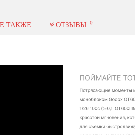
0
Е ТАКЖЕ
ОТЗЫВЫ
ПОЙМАЙТЕ ТО
Потрясающие моменты мог
моноблоком Godox QT600
1/26 100с (t=0,1, QT600II
красотой мгновения, кот
для съемки быстродвижу