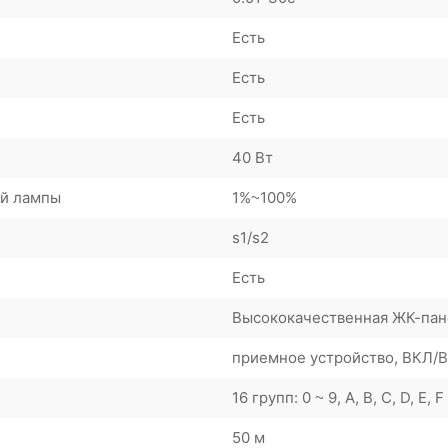
Есть
Есть
Есть
40 Вт
ей лампы
1%~100%
s1/s2
Есть
Высококачественная ЖК-пан
приемное устройство, ВКЛ/
16 групп: 0 ~ 9, A, B, C, D, E, F
50 м