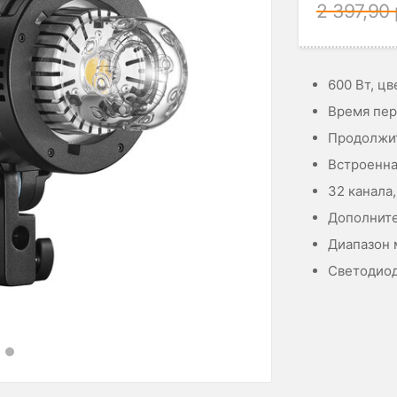
2 397,90
600 Вт, ц
Время пере
Продолжит
Встроенна
32 канала,
Дополните
Диапазон 
Светодио