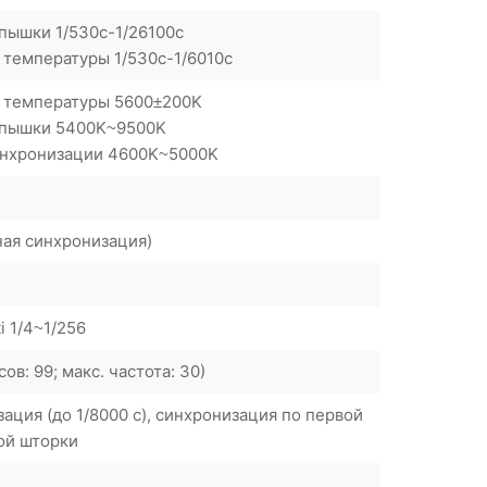
пышки 1/530с-1/26100с
температуры 1/530с-1/6010с
 температуры 5600±200K
спышки 5400K~9500K
инхронизации 4600K~5000K
ная синхронизация)
i 1/4~1/256
ов: 99; макс. частота: 30)
ция (до 1/8000 с), синхронизация по первой
ой шторки