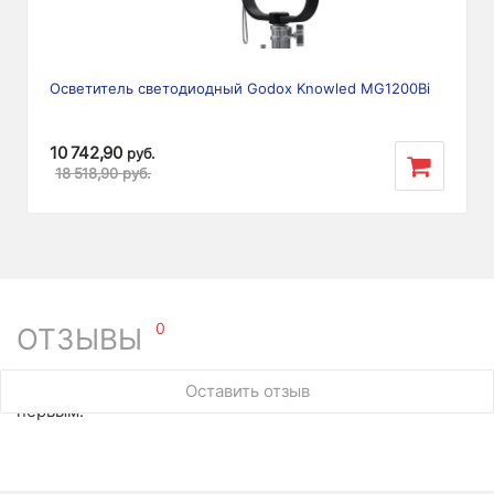
Осветитель светодиодный Godox Knowled MG1200Bi
10 742,90
руб.
18 518,90
руб.
0
ОТЗЫВЫ
У этого товара нет ни одного отзыва. Вы можете стать
Оставить отзыв
первым.