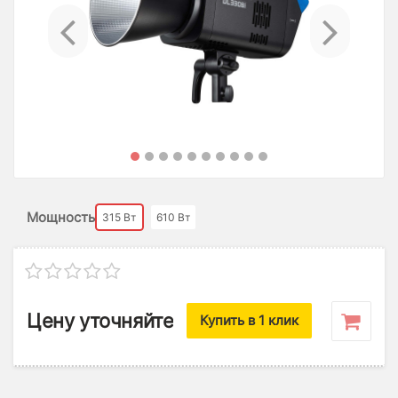
Previous
Ne
Мощность
315 Вт
610 Вт
Цену уточняйте
Купить в 1 клик