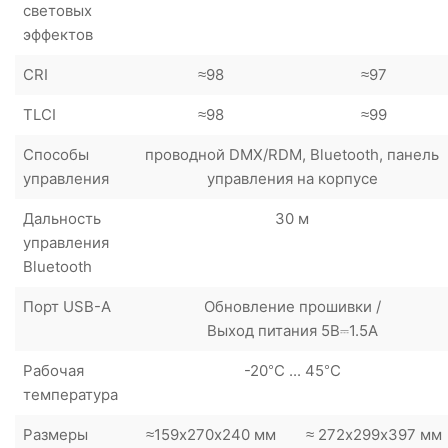
световых
эффектов
CRI
≈98
≈97
TLCI
≈98
≈99
Способы
проводной DMX/RDM, Bluetooth, панель
управления
управления на корпусе
Дальность
30 м
управления
Bluetooth
Порт USB-A
Обновление прошивки /
Выход питания 5В⎓1.5А
Рабочая
-20°C ... 45°C
температура
Размеры
≈159х270х240 мм
≈ 272х299х397 мм