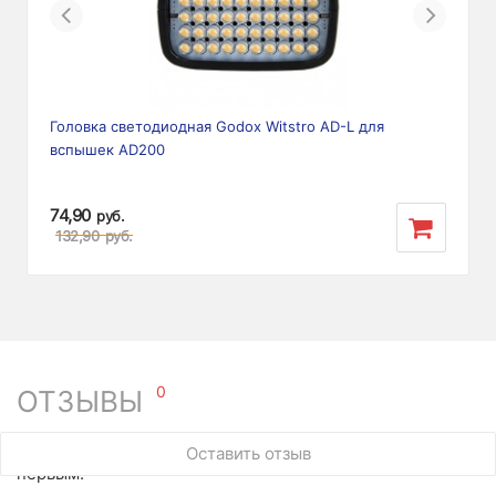
Previous
Next
Головка светодиодная Godox Witstro AD-L для
вспышек AD200
74,90
руб.
132,90
руб.
0
ОТЗЫВЫ
У этого товара нет ни одного отзыва. Вы можете стать
Оставить отзыв
первым.