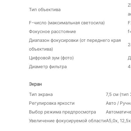
Z
Тип объектива
а
F-число (максимальная светосила)
F
Фокусное расстояние
f
Диапазон фокусировки (от переднего края
2
объектива)
Цифровой зум (фото)
Д
Диаметр фильтра
4
Экран
Тип экрана
7,5 см (тип 
Регулировка яркости
Авто / Ручн
Выбор режима предпросмотра
Автоматиче
Увеличение фокусируемой области
А5,0x, 12,5x