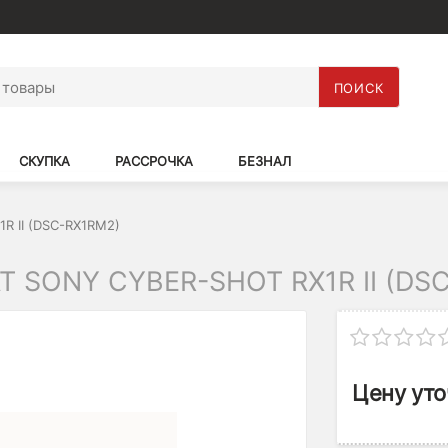
ПОИСК
СКУПКА
РАССРОЧКА
БЕЗНАЛ
1R II (DSC-RX1RM2)
SONY CYBER-SHOT RX1R II (DSC
Цену уто