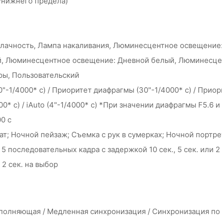
/нижнего предела)
Облачность, Лампа накаливания, Люминесцентное освещени
, Люминесцентное освещение: Дневной белый, Люминесцен
ры, Пользовательский
1/4000* с) / Приоритет диафрагмы (30"-1/4000* с) / Приор
00* с) / iAuto (4"-1/4000* с) *При значении диафрагмы F5.6
0 с
кат; Ночной пейзаж; Съемка с рук в сумерках; Ночной порт
 или 5 последовательных кадра с задержкой 10 сек., 5 сек. или
 2 сек. на выбор
аполняющая / Медленная синхронизация / Синхронизация по 