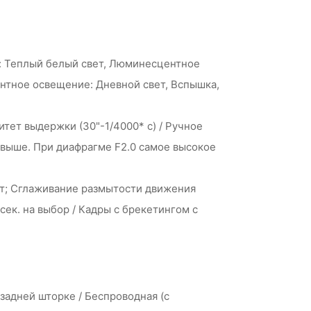
е: Теплый белый свет, Люминесцентное
тное освещение: Дневной свет, Вспышка,
итет выдержки (30"-1/4000* с) / Ручное
 и выше. При диафрагме F2.0 самое высокое
рет; Сглаживание размытости движения
 2 сек. на выбор / Кадры с брекетингом с
задней шторке / Беспроводная (с