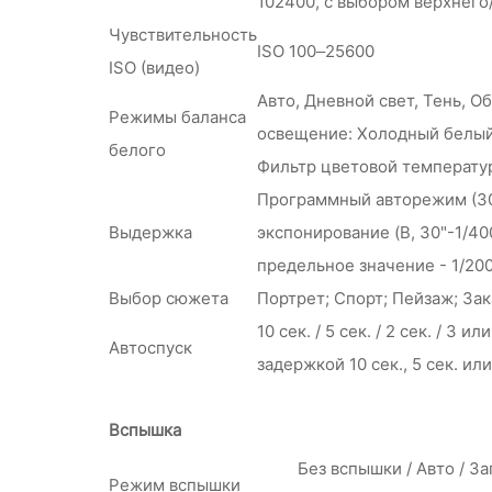
102400, с выбором верхнего
Чувствительность
ISO 100–25600
ISO (видео)
Авто, Дневной свет, Тень, 
Режимы баланса
освещение: Холодный белый
белого
Фильтр цветовой температу
Программный авторежим (30"-
Выдержка
экспонирование (B, 30"-1/40
предельное значение - 1/200
Выбор сюжета
Портрет; Спорт; Пейзаж; За
10 сек. / 5 сек. / 2 сек. / 3
Автоспуск
задержкой 10 сек., 5 сек. или
Вспышка
Без вспышки / Авто / З
Режим вспышки