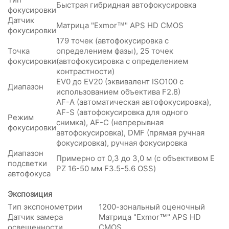
Быстрая гибридная автофокусировка
фокусировки
Датчик
Матрица "Exmor™" APS HD CMOS
фокусировки
179 точек (автофокусировка с
Точка
определением фазы), 25 точек
фокусировки
(автофокусировка с определением
контрастности)
EV0 до EV20 (эквивалент ISO100 с
Диапазон
использованием объектива F2.8)
AF-A (автоматическая автофокусировка),
AF-S (автофокусировка для одного
Режим
снимка), AF-C (непрерывная
фокусировки
автофокусировка), DMF (прямая ручная
фокусировка), ручная фокусировка
Диапазон
Примерно от 0,3 до 3,0 м (с объективом E
подсветки
PZ 16-50 мм F3.5-5.6 OSS)
автофокуса
Экспозиция
Тип экспонометрии
1200-зональный оценочный
Датчик замера
Матрица "Exmor™" APS HD
освещенности
CMOS