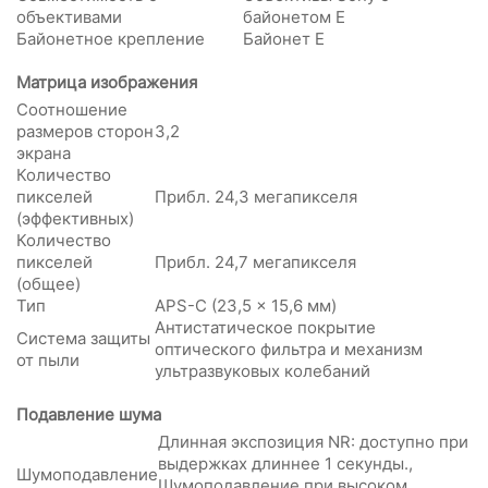
объективами
байонетом E
Байонетное крепление
Байонет E
Матрица изображения
Соотношение
размеров сторон
3,2
экрана
Количество
пикселей
Прибл. 24,3 мегапикселя
(эффективных)
Количество
пикселей
Прибл. 24,7 мегапикселя
(общее)
Тип
APS-C (23,5 x 15,6 мм)
Антистатическое покрытие
Система защиты
оптического фильтра и механизм
от пыли
ультразвуковых колебаний
Подавление шума
Длинная экспозиция NR: доступно при
выдержках длиннее 1 секунды.,
Шумоподавление
Шумоподавление при высоком