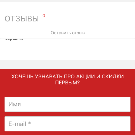
0
ОТЗЫВЫ
У этого товара нет ни одного отзыва. Вы можете стать
Оставить отзыв
первым.
ХОЧЕШЬ УЗНАВАТЬ ПРО АКЦИИ И СКИДКИ
ПЕРВЫМ?