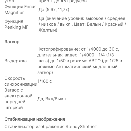
угол
прибл. до 45 градусов
Функция Focus
Да (5,9x, 11,7x)
Magnifier
Да (значение уровня: высокое / среднее
Функция
/ низкое / выкл., Цвет: Белый / Красный /
Peaking MF
Желтый)
Затвор
Фотографирование: от 1/4000 до 30 с,
длительная; видео: 1/4000 - 1/4 (1/3
Выдержка
шага) до 1/50 в режиме АВТО (до 1/25 в
режиме Автоматический медленный
затвор)
Скорость
1/160 с
синхронизации
Затвор с
электронной
Да, Вкл/Выкл
передней
шторкой
Стабилизация изображения
Стабилизатор изображения SteadyShot
нет