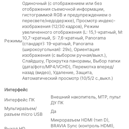
Одиночный (с отображением или без
отображения съемочной информации,
гистограммой RGB и предупреждением о
пересвете/недодержке), Просмотр индекс-
изображения (12/30 кадров), Режим
увеличенного отображения (L: 15,1-кратный, M:
10,7-кратный, S: 7,6-кратный, Panorama
Режимы
(стандарт): 19-кратный, Panorama
(широкоугольная): 29x), Ориентация
изображения (с выбором ручная/выкл.),
Слайдшоу, Прокрутка панорамы, Выбор папки
(дата/фото/MP4/VCHD), Перемотка вперед/
назад (видео), Удаление, Защита,
Автоматический просмотр (10/5/2 с.,выкл.)
Интерфейс
Внешний накопитель, MTP, пульт
Интерфейс ПК
ДУ ПК
Мультиразъем/
Да
разъем micro USB
Микроразъем HDMI (тип D),
BRAVIA Sync (контроль HDMI),
Выход HD