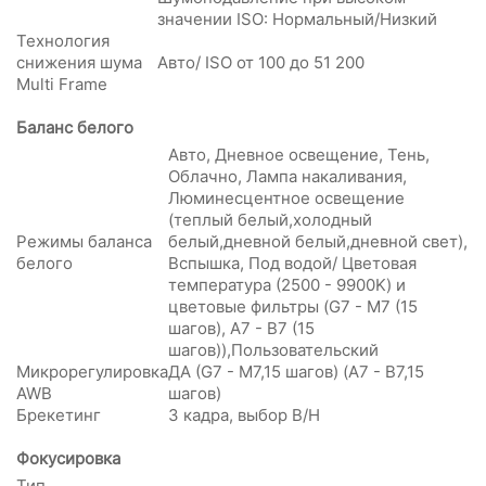
значении ISO: Нормальный/Низкий
Технология
снижения шума
Авто/ ISO от 100 до 51 200
Multi Frame
Баланс белого
Авто, Дневное освещение, Тень,
Облачно, Лампа накаливания,
Люминесцентное освещение
(теплый белый,холодный
Режимы баланса
белый,дневной белый,дневной свет),
белого
Вспышка, Под водой/ Цветовая
температура (2500 - 9900K) и
цветовые фильтры (G7 - M7 (15
шагов), A7 - B7 (15
шагов)),Пользовательский
Микрорегулировка
ДА (G7 - M7,15 шагов) (A7 - B7,15
AWB
шагов)
Брекетинг
3 кадра, выбор В/Н
Фокусировка
Тип