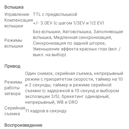
Вспышка
Управление
TTL с предвспышкой
Компенсация
+/- 3.0EV (с шагом 1/3EV и 1/2 EV)
вспышки
Без вспышки, Автовспышка, Заполняющая
вспышка, Медленная синхронизация,
Режимы
Синхронизация по задней шторке,
вспышки
Уменьшение эффекта красных глаз (вкл. /
выкл. на выбор)
Привод
Один снимок, серийная съемка, непрерывный
режим с приоритетом скорости, таймер на 10
Режимы
и 2 секунды, таймер в режиме серийной
работы
съемки (с задержкой в 10 секунд и выбором
затвора
экспозиции 3/5), брекетинг одинарный,
непрерывный, WB и DRO
Серийная
11 кадров в секунду
съемка
Воспроизведение