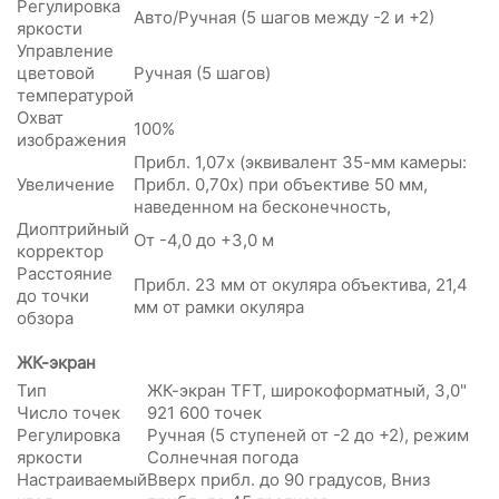
Регулировка
Авто/Ручная (5 шагов между -2 и +2)
яркости
Управление
цветовой
Ручная (5 шагов)
температурой
Охват
100%
изображения
Прибл. 1,07x (эквивалент 35-мм камеры:
Увеличение
Прибл. 0,70x) при объективе 50 мм,
наведенном на бесконечность,
Диоптрийный
От -4,0 до +3,0 м
корректор
Расстояние
Прибл. 23 мм от окуляра объектива, 21,4
до точки
мм от рамки окуляра
обзора
ЖК-экран
Тип
ЖК-экран TFT, широкоформатный, 3,0"
Число точек
921 600 точек
Регулировка
Ручная (5 ступеней от -2 до +2), режим
яркости
Солнечная погода
Настраиваемый
Вверх прибл. до 90 градусов, Вниз