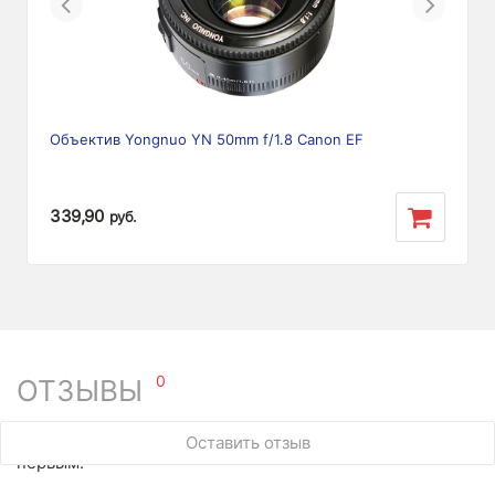
Previous
Next
Объектив Yongnuo YN 50mm f/1.8 Canon EF
339,90
руб.
0
ОТЗЫВЫ
У этого товара нет ни одного отзыва. Вы можете стать
Оставить отзыв
первым.