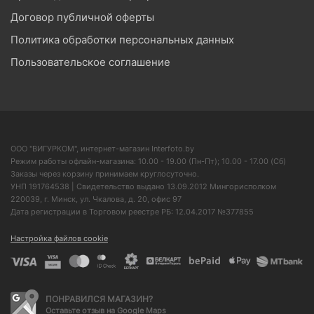
Договор публичной оферты
Политика обработки персональных данных
Пользовательское соглашение
ООО "ВИГУРКОМ", интернет-магазин Interfoto.by
Режим работы офлайн-магазина: 10.00 - 19.00 (Пн-Пт); 10.00 - 17.00 (Сб)
Заказы через корзину принимаем круглосуточно.
УНП 191764538 | Свидетельство выдано 13.09.2012 Мингорисполком
220039, г. Минск, ул. Чкалова, д. 20, офис 97
Дата регистрации в Торговом реестре РБ: 12.04.2017 №377855
Настройка файлов cookie
ПОНРАВИЛСЯ МАГАЗИН?
Оставьте отзыв на Google Maps