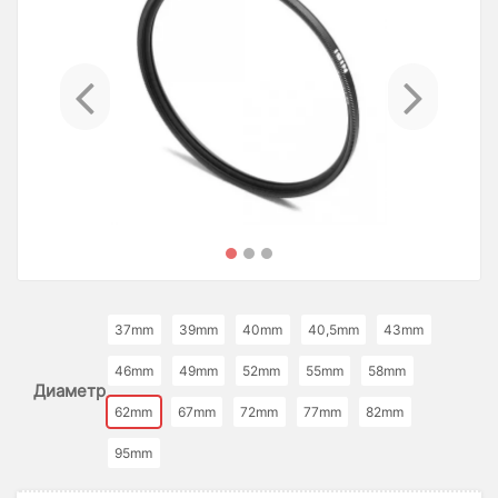
Previous
Ne
37mm
39mm
40mm
40,5mm
43mm
46mm
49mm
52mm
55mm
58mm
Диаметр
62mm
67mm
72mm
77mm
82mm
95mm