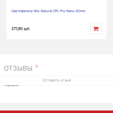
Светофильтр Nisi Natural CPL Pro Nano 62mm
271,90
руб.
0
ОТЗЫВЫ
У этого товара нет ни одного отзыва. Вы можете стать
Оставить отзыв
первым.