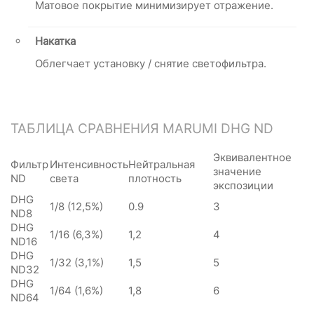
Матовое покрытие минимизирует отражение.
Накатка
Облегчает установку / снятие светофильтра.
ТАБЛИЦА СРАВНЕНИЯ MARUMI DHG ND
Эквивалентное
Фильтр
Интенсивность
Нейтральная
значение
ND
света
плотность
экспозиции
DHG
1/8 (12,5%)
0.9
3
ND8
DHG
1/16 (6,3%)
1,2
4
ND16
DHG
1/32 (3,1%)
1,5
5
ND32
DHG
1/64 (1,6%)
1,8
6
ND64