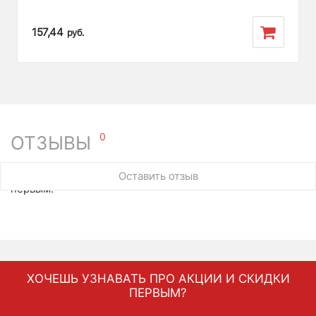
157,44
руб.
0
ОТЗЫВЫ
У этого товара нет ни одного отзыва. Вы можете стать
Оставить отзыв
первым.
ХОЧЕШЬ УЗНАВАТЬ ПРО АКЦИИ И СКИДКИ
ПЕРВЫМ?