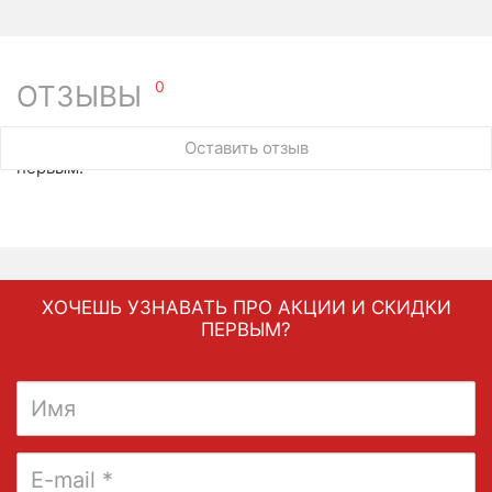
0
ОТЗЫВЫ
У этого товара нет ни одного отзыва. Вы можете стать
Оставить отзыв
первым.
ХОЧЕШЬ УЗНАВАТЬ ПРО АКЦИИ И СКИДКИ
ПЕРВЫМ?