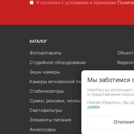
Я согласен с условиями и принимаю
Полити
КАТАЛОГ
Фотоаппараты
Объект
Студийное оборудование
Видеоп
Экшн-камеры
Вспышк
Мы заботимся 
Камеры мгновенной печати
Штатив
interfoto.by используе
Стабилизаторы
Микроф
и представления перс
Сумки, рюкзаки, чехлы
Карты 
Нажав «Принять», Вы да
cookie
.
Светофильтры
Оптиче
Элементы питания
Средст
Отклони
Аксессуары
Графич