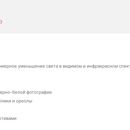
0
мерное уменьшение света в видимом и инфракрасном спек
черно-белой фотографии
блики и ореолы
ктивами