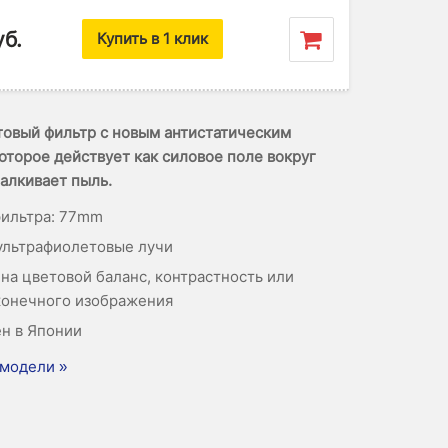
уб.
Купить в 1 клик
овый фильтр с новым антистатическим
оторое действует как силовое поле вокруг
талкивает пыль.
ильтра: 77mm
ультрафиолетовые лучи
 на цветовой баланс, контрастность или
конечного изображения
н в Японии
модели »