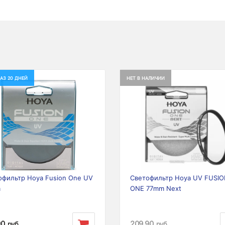
АЗ 20 ДНЕЙ
НЕТ В НАЛИЧИИ
ious
Next
Previous
офильтр Hoya Fusion One UV
Светофильтр Hoya UV FUSI
m
ONE 77mm Next
90
209,90
руб.
руб.