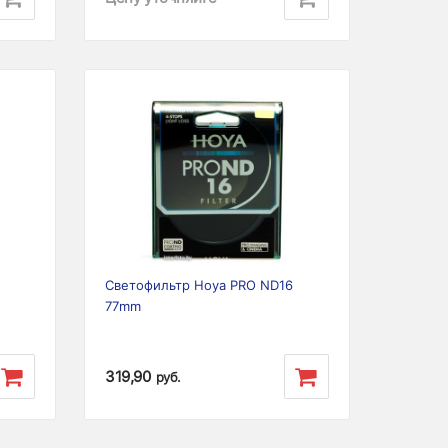
Next
Previous
Next
2
Светофильтр Hoya PRO ND16
77mm
319,90
руб.