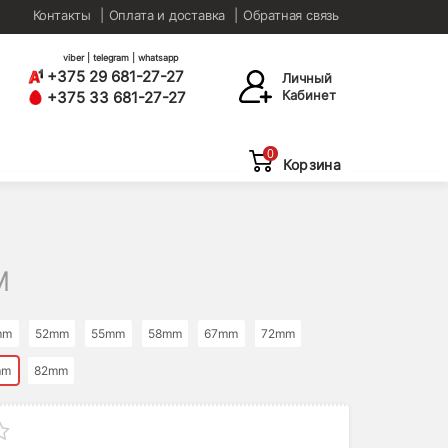
Контакты
Оплата и доставка
Обратная связь
viber | telegram | whatsapp
+375 29 681-27-27
Личный
Кабинет
+375 33 681-27-27
0
Корзина
M
mm
52mm
55mm
58mm
67mm
72mm
mm
82mm