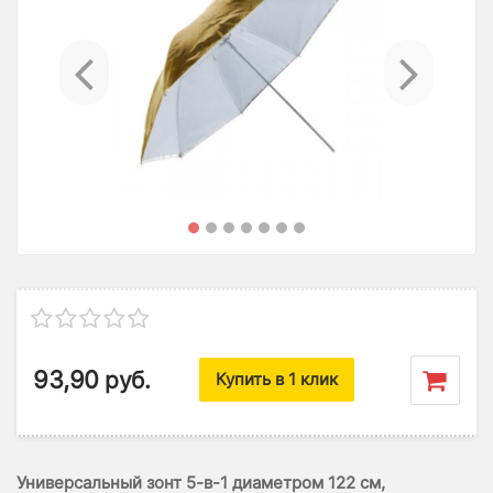
Previous
Ne
93,90
руб.
Купить в 1 клик
Универсальный зонт 5-в-1 диаметром 122 см,