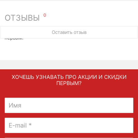
0
ОТЗЫВЫ
У этого товара нет ни одного отзыва. Вы можете стать
Оставить отзыв
первым.
ХОЧЕШЬ УЗНАВАТЬ ПРО АКЦИИ И СКИДКИ
ПЕРВЫМ?