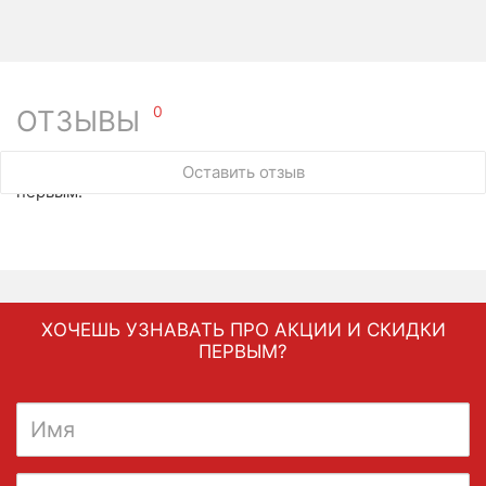
0
ОТЗЫВЫ
У этого товара нет ни одного отзыва. Вы можете стать
Оставить отзыв
первым.
ХОЧЕШЬ УЗНАВАТЬ ПРО АКЦИИ И СКИДКИ
ПЕРВЫМ?