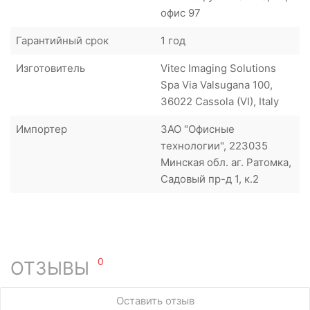
офис 97
Гарантийный срок
1 год
Изготовитель
Vitec Imaging Solutions
Spa Via Valsugana 100,
36022 Cassola (VI), Italy
Импортер
ЗАО "Офисные
технологии", 223035
Минская обл. аг. Ратомка,
Садовый пр-д 1, к.2
0
ОТЗЫВЫ
У этого товара нет ни одного отзыва. Вы можете стать
Оставить отзыв