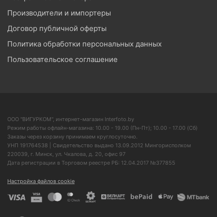
Производители и импортеры
Договор публичной оферты
Политика обработки персональных данных
Пользовательское соглашение
ООО "ВИГУРКОМ", интернет-магазин Interfoto.by
Режим работы офлайн-магазина: 10.00 - 19.00 (Пн-Пт); 10.00 - 17.00 (Сб)
Заказы через корзину принимаем круглосуточно.
УНП 191764538 | Свидетельство выдано 13.09.2012 Мингорисполком
220039, г. Минск, ул. Чкалова, д. 20, офис 97
Дата регистрации в Торговом реестре РБ: 12.04.2017 №377855
Настройка файлов cookie