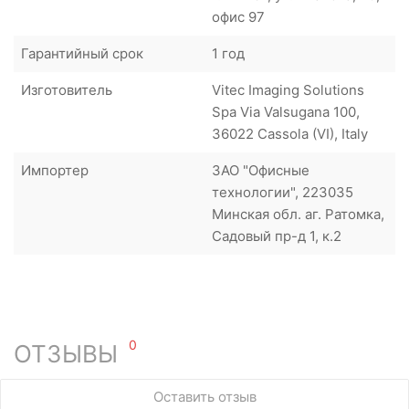
офис 97
Гарантийный срок
1 год
Изготовитель
Vitec Imaging Solutions
Spa Via Valsugana 100,
36022 Cassola (VI), Italy
Импортер
ЗАО "Офисные
технологии", 223035
Минская обл. аг. Ратомка,
Садовый пр-д 1, к.2
0
ОТЗЫВЫ
У этого товара нет ни одного отзыва. Вы можете стать
Оставить отзыв