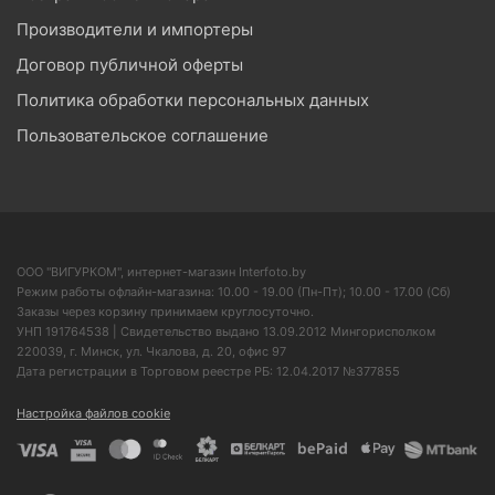
Производители и импортеры
Договор публичной оферты
Политика обработки персональных данных
Пользовательское соглашение
ООО "ВИГУРКОМ", интернет-магазин Interfoto.by
Режим работы офлайн-магазина: 10.00 - 19.00 (Пн-Пт); 10.00 - 17.00 (Сб)
Заказы через корзину принимаем круглосуточно.
УНП 191764538 | Свидетельство выдано 13.09.2012 Мингорисполком
220039, г. Минск, ул. Чкалова, д. 20, офис 97
Дата регистрации в Торговом реестре РБ: 12.04.2017 №377855
Настройка файлов cookie