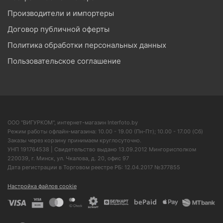
Производители и импортеры
Договор публичной оферты
Политика обработки персональных данных
Пользовательское соглашение
ООО "ВИГУРКОМ", интернет-магазин Interfoto.by
Режим работы офлайн-магазина: 10.00 - 19.00 (Пн-Пт); 10.00 - 17.00 (Сб)
Заказы через корзину принимаем круглосуточно.
УНП 191764538 | Свидетельство выдано 13.09.2012 Мингорисполком
220039, г. Минск, ул. Чкалова, д. 20, офис 97
Дата регистрации в Торговом реестре РБ: 12.04.2017 №377855
Настройка файлов cookie