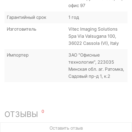
офис 97
Гарантийный срок
1 год
Изготовитель
Vitec Imaging Solutions
Spa Via Valsugana 100,
36022 Cassola (VI), Italy
Импортер
ЗАО "Офисные
технологии", 223035
Минская обл. аг. Ратомка,
Садовый пр-д 1, к.2
0
ОТЗЫВЫ
У этого товара нет ни одного отзыва. Вы можете стать
Оставить отзыв