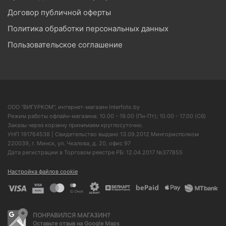
Договор публичной оферты
Политика обработки персональных данных
Пользовательское соглашение
ООО "ВИГУРКОМ", интернет-магазин Interfoto.by
Режим работы офлайн-магазина: 10.00 - 19.00 (Пн-Пт); 10.00 - 17.00 (Сб)
Заказы через корзину принимаем круглосуточно.
УНП 191764538 | Свидетельство выдано 13.09.2012 Мингорисполком
220039, г. Минск, ул. Чкалова, д. 20, офис 97
Дата регистрации в Торговом реестре РБ: 12.04.2017 №377855
Настройка файлов cookie
ПОНРАВИЛСЯ МАГАЗИН?
Оставьте отзыв на Google Maps