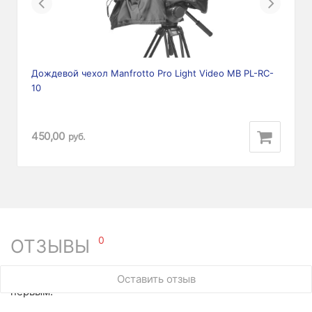
Previous
Next
Дождевой чехол Manfrotto Pro Light Video MB PL-RC-
10
450,00
руб.
0
ОТЗЫВЫ
У этого товара нет ни одного отзыва. Вы можете стать
Оставить отзыв
первым.