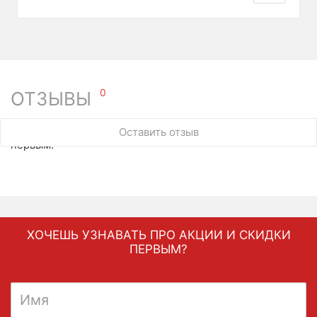
0
ОТЗЫВЫ
У этого товара нет ни одного отзыва. Вы можете стать
Оставить отзыв
первым.
ХОЧЕШЬ УЗНАВАТЬ ПРО АКЦИИ И СКИДКИ
ПЕРВЫМ?