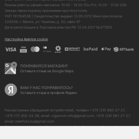
Режим работы офлайн-магазина: 10.00 - 19.00 (Пн-Пт); 10.00 - 17.00 (Сб)
Заказы через корзину принимаем круглосуточно.
УНП 191764538 | Свидетельство выдано 13.09.2012 Мингорисполком
220039, г. Минск, ул. Чкалова, д. 20, офис 97
Дата регистрации в Торговом реестре РБ: 12.04.2017 №377855
Настройка файлов cookie
ПОНРАВИЛСЯ МАГАЗИН?
Оставьте отзыв на Google Maps
ВАМ У НАС ПОНРАВИЛОСЬ?
Оставьте отзыв в профиле Яндекс
Рассмотрение обращений потребителей, телефон +375 (29) 680-27-27,
+375 (17) 355-43-39, email: vigurcom.info@gmail.com; +375 (29) 681-27-27,
email: interfoto.by@gmail.com
Отдел торговли и услуг Администрации Октябрьского района г. Минска: +
375 (17) 373-50-76, начальник отдела: + 375 (17) 350-59-21