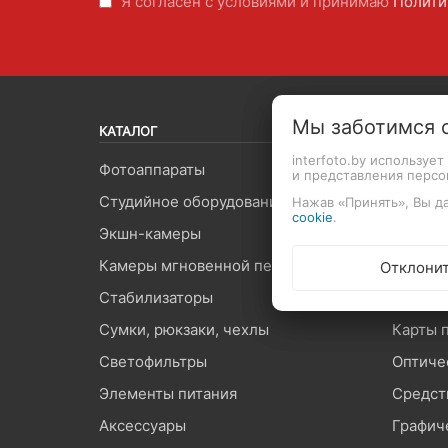
Я согласен с условиями и принимаю
Полити
Мы заботимся 
КАТАЛОГ
interfoto.by используе
Фотоаппараты
Объект
и представления перс
Студийное оборудование
Видеоп
Нажав «Принять», Вы да
cookie
.
Экшн-камеры
Вспышк
Камеры мгновенной печати
Штатив
Отклони
Стабилизаторы
Микроф
Сумки, рюкзаки, чехлы
Карты 
Светофильтры
Оптиче
Элементы питания
Средст
Аксессуары
Графич