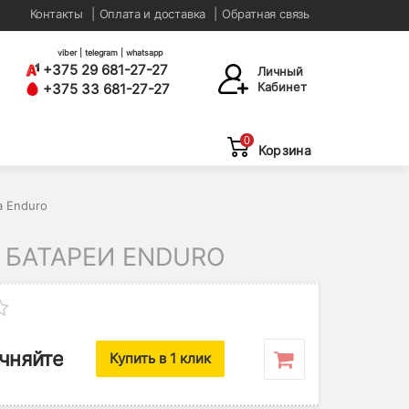
Контакты
Оплата и доставка
Обратная связь
viber | telegram | whatsapp
+375 29 681-27-27
Личный
Кабинет
+375 33 681-27-27
0
Корзина
а Enduro
 БАТАРЕИ ENDURO
чняйте
Купить в 1 клик