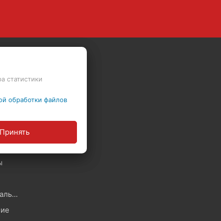
ра статистики
Скидки - Распродажа - Суперцены
ой обработки файлов
Политика в отношении обработки файлов Cookie
Принять
ы
Политика обработки персональных данных
ние