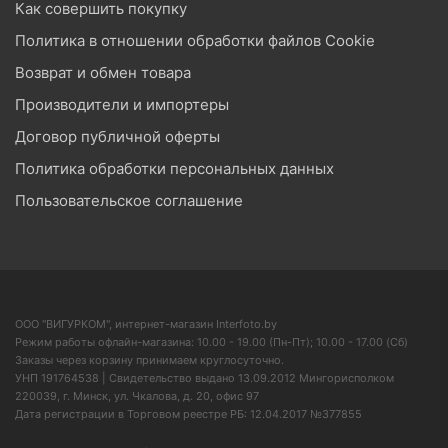
Как совершить покупку
Политика в отношении обработки файлов Cookie
Возврат и обмен товара
Производители и импортеры
Договор публичной оферты
Политика обработки персональных данных
Пользовательское соглашение
ООО "ВИГУРКОМ", интернет-магазин Interfoto.by
Режим работы офлайн-магазина: 10.00 - 19.00 (Пн-Пт); 10.00 - 17.00 (Сб)
Заказы через корзину принимаем круглосуточно.
УНП 191764538 | Свидетельство выдано 13.09.2012 Мингорисполком
220039, г. Минск, ул. Чкалова, д. 20, офис 97
Дата регистрации в Торговом реестре РБ: 12.04.2017 №377855