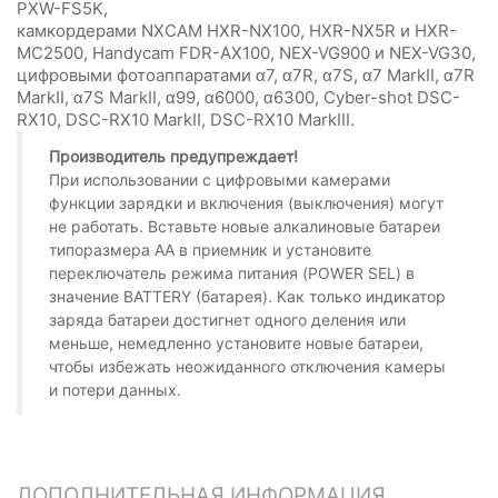
PXW-FS5K,
камкордерами NXCAM HXR-NX100, HXR-NX5R и HXR-
MC2500, Handycam FDR-AX100, NEX-VG900 и NEX-VG30,
цифровыми фотоаппаратами α7, α7R, α7S, α7 MarkII, α7R
MarkII, α7S MarkII, α99, α6000, α6300, Cyber-shot DSC-
RX10, DSC-RX10 MarkII, DSC-RX10 MarkIII.
Производитель предупреждает!
При использовании с цифровыми камерами
функции зарядки и включения (выключения) могут
не работать. Вставьте новые алкалиновые батареи
типоразмера AA в приемник и установите
переключатель режима питания (POWER SEL) в
значение BATTERY (батарея). Как только индикатор
заряда батареи достигнет одного деления или
меньше, немедленно установите новые батареи,
чтобы избежать неожиданного отключения камеры
и потери данных.
ДОПОЛНИТЕЛЬНАЯ ИНФОРМАЦИЯ