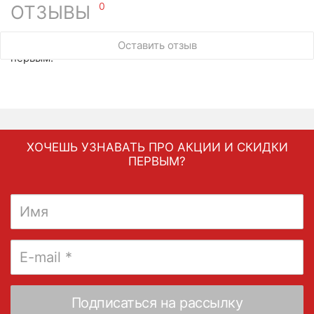
0
ОТЗЫВЫ
У этого товара нет ни одного отзыва. Вы можете стать
Оставить отзыв
первым.
ХОЧЕШЬ УЗНАВАТЬ ПРО АКЦИИ И СКИДКИ
ПЕРВЫМ?