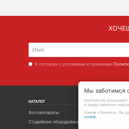
ХОЧЕШ
Я согласен с условиями и принимаю
Полити
Мы заботимся 
interfoto.by используе
КАТАЛОГ
и представления перс
Фотоаппараты
Объект
Нажав «Принять», Вы да
cookie
.
Студийное оборудование
Видеоп