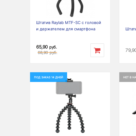
Штатив Raylab MTF-SC с головой
и держателем для смартфона
Штати
65,90
руб.
79,9
68,90
руб.
ПОД ЗАКАЗ 14 ДНЕЙ
НЕТ В Н
Previous
Next
Prev