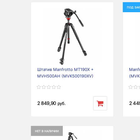
ПОД ЗАК
Previous
Next
Prev
Штатив Manfrotto MT190X +
Manf
MVH500AH (MVK500190XV)
(MVK
2 849,90
2 44
руб.
НЕТ В НАЛИЧИИ