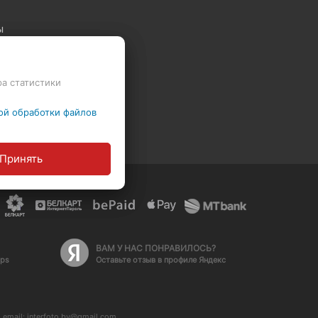
ы
Политика обработки персональных данных
ра статистики
ние
ой обработки файлов
Принять
ВАМ У НАС ПОНРАВИЛОСЬ?
aps
Оставьте отзыв в профиле Яндекс
email: interfoto.by@gmail.com