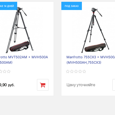
АЗ 14 ДНЕЙ
ПОД ЗАКАЗ
ious
Next
Previous
rotto MVT502AM + MVH500A
Manfrotto 755CX3 + MVH50
500AM)
(MVH500AH,755CX3)
9,90
Цену уточняйте
руб.