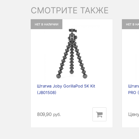
СМОТРИТЕ ТАКЖЕ
НЕТ В НАЛИЧИИ
НЕТ В Н
Previous
Next
Prev
Штатив Joby GorillaPod 5K Kit
Штати
(JB01508)
PRO (
809,90
Цену
руб.