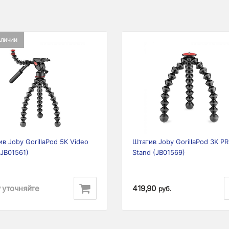
АЛИЧИИ
ious
Next
Previous
в Joby GorillaPod 5K Video
Штатив Joby GorillaPod 3K P
JB01561)
Stand (JB01569)
 уточняйте
419,90
руб.