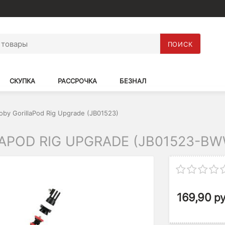
ПОИСК
СКУПКА
РАССРОЧКА
БЕЗНАЛ
by GorillaPod Rig Upgrade (JB01523)
APOD RIG UPGRADE (JB01523-BW
169,90
ру