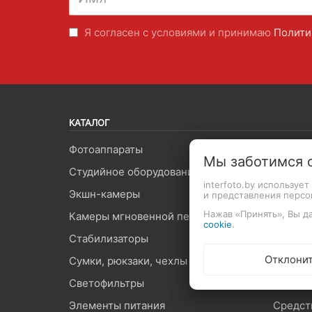
Я согласен с условиями и принимаю
Полити
КАТАЛОГ
Фотоаппараты
Объект
Мы заботимся 
Студийное оборудование
Видеоп
interfoto.by используе
Экшн-камеры
Вспышк
и представления перс
Нажав «Принять», Вы да
Камеры мгновенной печати
Штатив
cookie
.
Стабилизаторы
Микроф
Отклони
Сумки, рюкзаки, чехлы
Карты 
Светофильтры
Оптиче
Элементы питания
Средст