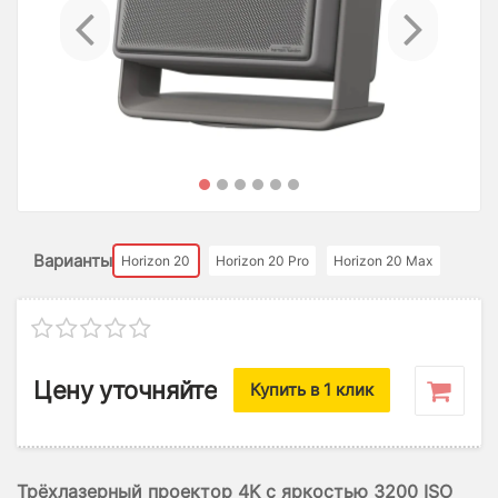
Previous
Ne
Варианты
Horizon 20
Horizon 20 Pro
Horizon 20 Max
Цену уточняйте
Купить в 1 клик
Трёхлазерный проектор 4K с яркостью 3200 ISO