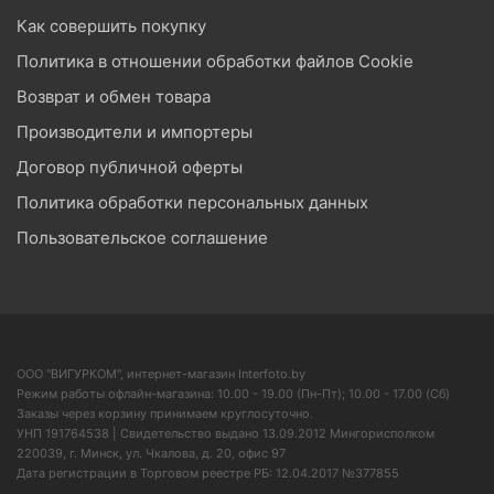
Как совершить покупку
Политика в отношении обработки файлов Cookie
Возврат и обмен товара
Производители и импортеры
Договор публичной оферты
Политика обработки персональных данных
Пользовательское соглашение
ООО "ВИГУРКОМ", интернет-магазин Interfoto.by
Режим работы офлайн-магазина: 10.00 - 19.00 (Пн-Пт); 10.00 - 17.00 (Сб)
Заказы через корзину принимаем круглосуточно.
УНП 191764538 | Свидетельство выдано 13.09.2012 Мингорисполком
220039, г. Минск, ул. Чкалова, д. 20, офис 97
Дата регистрации в Торговом реестре РБ: 12.04.2017 №377855