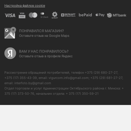
Настройка файлов cookie
ПОНРАВИЛСЯ МАГАЗИН?
Оставьте отзыв на Google Maps
ВАМ У НАС ПОНРАВИЛОСЬ?
Оставьте отзыв в профиле Яндекс
Рассмотрение обращений потребителей, телефон +375 (29) 680-27-27,
+375 (17) 355-43-39, email: vigurcom.info@gmail.com; +375 (29) 681-27-27,
email: interfoto.by@gmail.com
Отдел торговли и услуг Администрации Октябрьского района г. Минска: +
375 (17) 373-50-76, начальник отдела: + 375 (17) 350-59-21