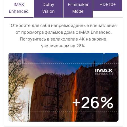
IMAX
Dolby
Filmmaker
HDR10+
Enhanced
Vision
Mode
Откройте для себя непревзойденные впечатления
от просмотра фильмов дома с IMAX Enhanced.
Погрузитесь в великолепие 4K на экране,
увеличенном на 26%.