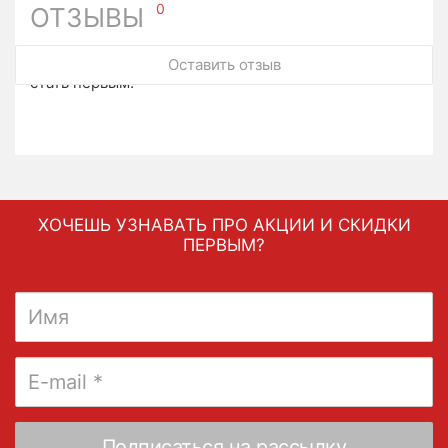
0
ОТЗЫВЫ
У этого товара нет ни одного отзыва. Вы можете
Оставить отзыв
стать первым.
ХОЧЕШЬ УЗНАВАТЬ ПРО АКЦИИ И СКИДКИ
ПЕРВЫМ?