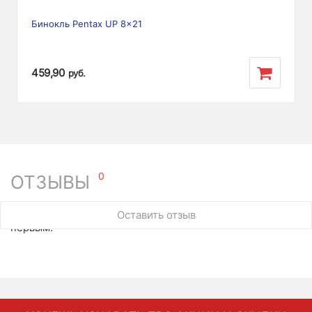
Бинокль Pentax UP 8x21
459,90
руб.
0
ОТЗЫВЫ
У этого товара нет ни одного отзыва. Вы можете стать
Оставить отзыв
первым.