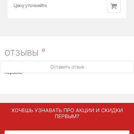
Цену уточняйте
0
ОТЗЫВЫ
У этого товара нет ни одного отзыва. Вы можете стать
Оставить отзыв
первым.
ХОЧЕШЬ УЗНАВАТЬ ПРО АКЦИИ И СКИДКИ
ПЕРВЫМ?