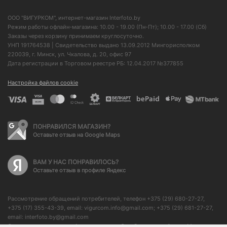
ООО "ВИГУРКОМ", интернет-магазин Interfoto.by
Режим работы офлайн-магазина: 10.00 - 19.00 (Пн-Пт); 10.00 - 17.00 (Сб)
Заказы через корзину принимаем круглосуточно.
УНП 191764538 | Свидетельство выдано 13.09.2012 Мингорисполком
220039, г. Минск, ул. Чкалова, д. 20, офис 97
Дата регистрации в Торговом реестре РБ: 12.04.2017 №377855
Настройка файлов cookie
ПОНРАВИЛСЯ МАГАЗИН?
Оставьте отзыв на Google Maps
ВАМ У НАС ПОНРАВИЛОСЬ?
Оставьте отзыв в профиле Яндекс
Рассмотрение обращений потребителей, телефон +375 (29) 680-27-27,
+375 (17) 355-43-39, email: vigurcom.info@gmail.com; +375 (29) 681-27-27,
email: interfoto.by@gmail.com
Отдел торговли и услуг Администрации Октябрьского района г. Минска: +