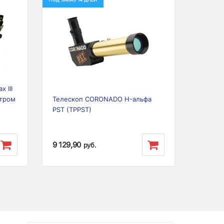
Next
Previous
Next
 III
ьтром
Телескоп CORONADO H-альфа
PST (TPPST)
9 129,90
руб.