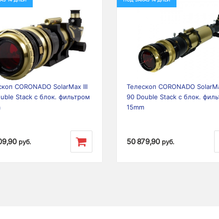
ious
Next
Previous
скоп CORONADO SolarMax III
Телескоп CORONADO SolarMax
uble Stack с блок. фильтром
90 Double Stack с блок. фил
m
15mm
09,90
50 879,90
руб.
руб.