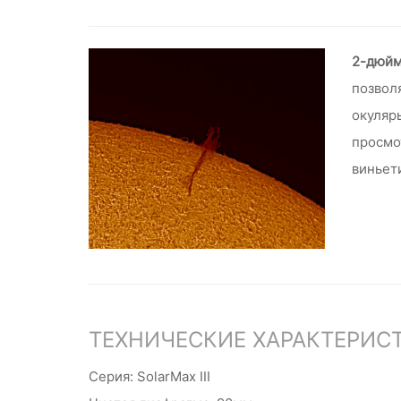
2-дюйм
позвол
окуляр
просмо
виньет
ТЕХНИЧЕСКИЕ ХАРАКТЕРИС
Серия: SolarMax III