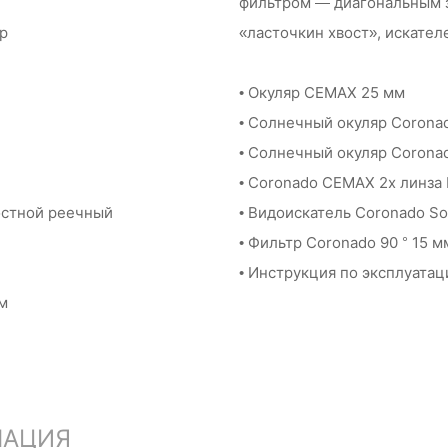
фильтром — диагональным 
р
«ласточкин хвост», искател
• Окуляр CEMAX 25 мм
• Солнечный окуляр Coronad
• Солнечный окуляр Coronad
• Coronado CEMAX 2x линза Б
остной реечный
• Видоискатель Coronado So
• Фильтр Coronado 90 ° 15 мм
• Инструкция по эксплуатац
см
МАЦИЯ