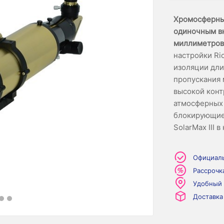
Хромосферный
одиночным вн
миллиметров
настройки Ri
изоляции дли
пропускания 
высокой конт
атмосферных 
блокирующие 
SolarMax III 
Официаль
Рассрочк
Удобный
Доставка