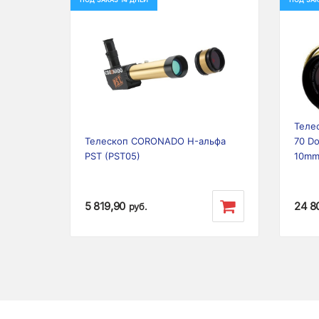
Previous
Next
Prev
Теле
Телескоп CORONADO H-альфа
70 Do
PST (PST05)
10m
5 819,90
24 8
руб.