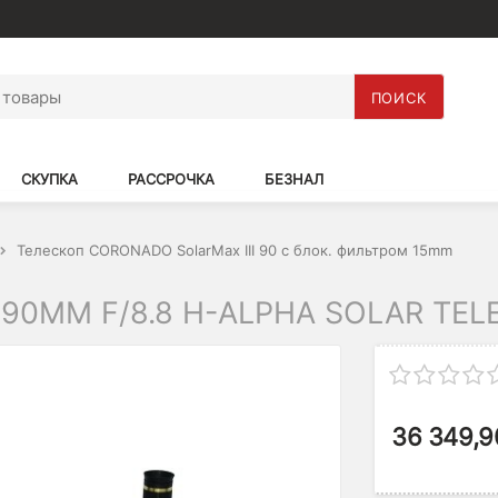
ПОИСК
СКУПКА
РАССРОЧКА
БЕЗНАЛ
Телескоп CORONADO SolarMax III 90 с блок. фильтром 15mm
 90MM F/8.8 H-ALPHA SOLAR TEL
36 349,9