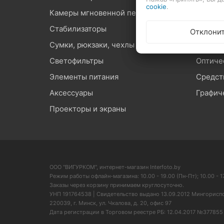
cookie
.
Камеры мгновенной печати
Штатив
Стабилизаторы
Микроф
Отклони
Сумки, рюкзаки, чехлы
Карты 
Светофильтры
Оптиче
Элементы питания
Средст
Аксессуары
Графич
Проекторы и экраны
ООО "ВИГУРКОМ", интернет-магазин Interfoto.by
Режим работы офлайн-магазина: 10.00 - 19.00 (Пн-Пт); 10.00 - 17
Заказы через корзину принимаем круглосуточно.
УНП 191764538 | Свидетельство выдано 13.09.2012 Мингорисп
220039, г. Минск, ул. Чкалова, д. 20, офис 97
Дата регистрации в Торговом реестре РБ: 12.04.2017 №377855