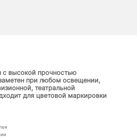
п с высокой прочностью
 заметен при любом освещении,
визионной, театральной
одходит для цветовой маркировки
лея
нии