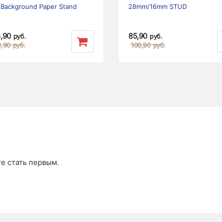
 Background Paper Stand
28mm/16mm STUD
5,90
85,90
руб.
руб.
8,90
руб.
106,90
руб.
те стать первым.