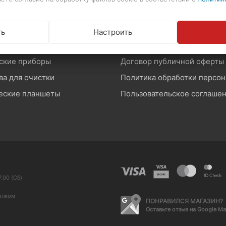
ы и крепления
оны и звук
Возврат и обмен товара
ть
Настроить
памяти
Производители и импортер
ские приборы
Договор публичной оферты
ва для очистки
еские планшеты
Пользовательское соглаше
.00 (Сб)
олком
ПОНРАВИЛСЯ МАГАЗИН?
Оставьте отзыв на Google M