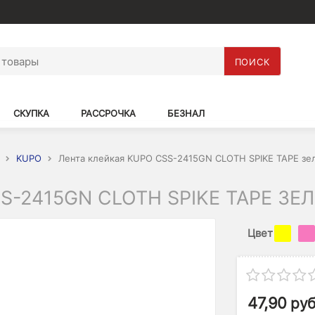
ПОИСК
СКУПКА
РАССРОЧКА
БЕЗНАЛ
KUPO
Лента клейкая KUPO CSS-2415GN CLOTH SPIKE TAPE зе
S-2415GN CLOTH SPIKE TAPE ЗЕ
Цвет
47,90
руб