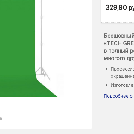
329,90
р
Бесшовный
«TECH GRE
в полный р
многого др
Профессио
окрашенна
Изготовле
Подробнее о 