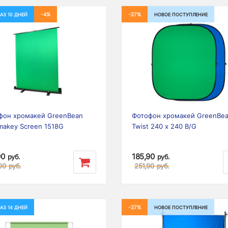
-4%
-27%
АЗ 10 ДНЕЙ
НОВОЕ ПОСТУПЛЕНИЕ
ious
Next
Previous
фон хромакей GreenBean
Фотофон хромакей GreenBe
makey Screen 1518G
Twist 240 х 240 B/G
90
185,90
руб.
руб.
90
руб.
251,90
руб.
-27%
АЗ 14 ДНЕЙ
НОВОЕ ПОСТУПЛЕНИЕ