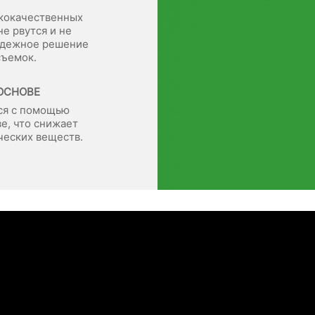
ококачественных
е рвутся и не
надежное решение
съемок.
ОСНОВЕ
ся с помощью
е, что снижает
ческих веществ.