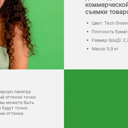
коммерческой
съемки товаро
Цвет: Tech Gree
Плотность бумаги
Размер (ШхД): 2,7
Масса: 5,9 кг
ирную палитру
ый оттенок точно
 вы можете быть
ы будут точно
ми оттенки.