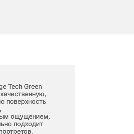
ge Tech Green
 качественную,
ю поверхность
,
тым ощущением,
льно подходит
портретов,