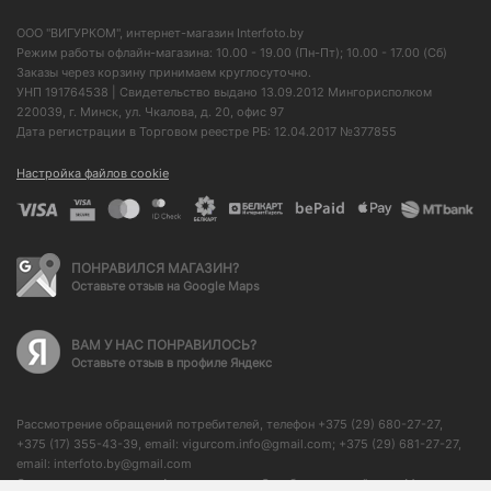
ООО "ВИГУРКОМ", интернет-магазин Interfoto.by
Режим работы офлайн-магазина: 10.00 - 19.00 (Пн-Пт); 10.00 - 17.00 (Сб)
Заказы через корзину принимаем круглосуточно.
УНП 191764538 | Свидетельство выдано 13.09.2012 Мингорисполком
220039, г. Минск, ул. Чкалова, д. 20, офис 97
Дата регистрации в Торговом реестре РБ: 12.04.2017 №377855
Настройка файлов cookie
ПОНРАВИЛСЯ МАГАЗИН?
Оставьте отзыв на Google Maps
ВАМ У НАС ПОНРАВИЛОСЬ?
Оставьте отзыв в профиле Яндекс
Рассмотрение обращений потребителей, телефон +375 (29) 680-27-27,
+375 (17) 355-43-39, email: vigurcom.info@gmail.com; +375 (29) 681-27-27,
email: interfoto.by@gmail.com
Отдел торговли и услуг Администрации Октябрьского района г. Минска: +