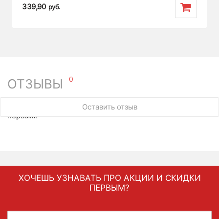
339,90
руб.
0
ОТЗЫВЫ
У этого товара нет ни одного отзыва. Вы можете стать
Оставить отзыв
первым.
ХОЧЕШЬ УЗНАВАТЬ ПРО АКЦИИ И СКИДКИ
ПЕРВЫМ?