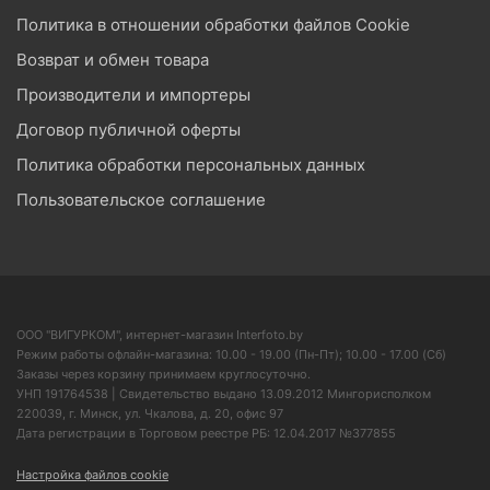
Политика в отношении обработки файлов Cookie
Возврат и обмен товара
Производители и импортеры
Договор публичной оферты
Политика обработки персональных данных
Пользовательское соглашение
ООО "ВИГУРКОМ", интернет-магазин Interfoto.by
Режим работы офлайн-магазина: 10.00 - 19.00 (Пн-Пт); 10.00 - 17.00 (Сб)
Заказы через корзину принимаем круглосуточно.
УНП 191764538 | Свидетельство выдано 13.09.2012 Мингорисполком
220039, г. Минск, ул. Чкалова, д. 20, офис 97
Дата регистрации в Торговом реестре РБ: 12.04.2017 №377855
Настройка файлов cookie