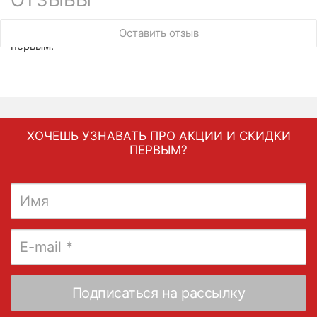
У этого товара нет ни одного отзыва. Вы можете стать
Оставить отзыв
первым.
ХОЧЕШЬ УЗНАВАТЬ ПРО АКЦИИ И СКИДКИ
ПЕРВЫМ?