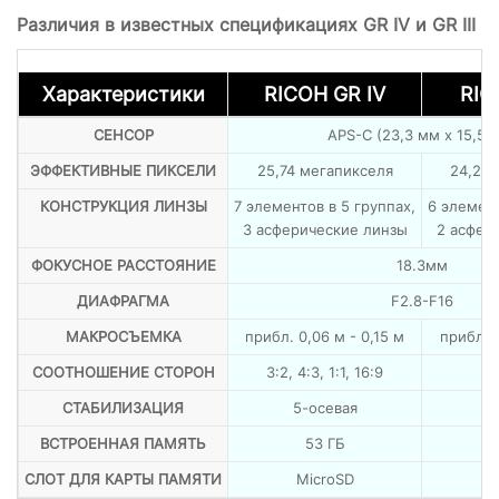
Различия в известных спецификациях GR IV и GR III
Характеристики
RICOH GR IV
RIC
СЕНСОР
APS-C (23,3 мм x 15,5 
ЭФФЕКТИВНЫЕ ПИКСЕЛИ
25,74 мегапикселя
24,24 
КОНСТРУКЦИЯ ЛИНЗЫ
7 элементов в 5 группах,
6 элемент
3 асферические линзы
2 асфер
ФОКУСНОЕ РАССТОЯНИЕ
18.3мм
ДИАФРАГМА
F2.8-F16
МАКРОСЪЕМКА
прибл. 0,06 м - 0,15 м
прибл. 0
СООТНОШЕНИЕ СТОРОН
3:2, 4:3, 1:1, 16:9
СТАБИЛИЗАЦИЯ
5-осевая
3
ВСТРОЕННАЯ ПАМЯТЬ
53 ГБ
СЛОТ ДЛЯ КАРТЫ ПАМЯТИ
MicroSD