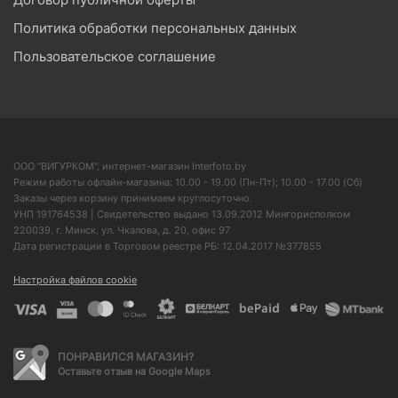
Политика обработки персональных данных
Пользовательское соглашение
ООО "ВИГУРКОМ", интернет-магазин Interfoto.by
Режим работы офлайн-магазина: 10.00 - 19.00 (Пн-Пт); 10.00 - 17.00 (Сб)
Заказы через корзину принимаем круглосуточно.
УНП 191764538 | Свидетельство выдано 13.09.2012 Мингорисполком
220039, г. Минск, ул. Чкалова, д. 20, офис 97
Дата регистрации в Торговом реестре РБ: 12.04.2017 №377855
Настройка файлов cookie
ПОНРАВИЛСЯ МАГАЗИН?
Оставьте отзыв на Google Maps