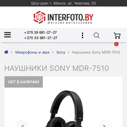
Шоу-рум: г. Минск, ул. Чкалова, 20
+375 29 681-27-27
+375 33 681-27-27
0
Микрофоны и звук
Sony
Наушники Sony MDR-7510
НАУШНИКИ SONY MDR-7510
НЕТ В НАЛИЧИИ
Previous
Ne