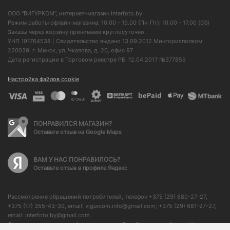
ООО "ВИГУРКОМ", интернет-магазин Interfoto.by
Режим работы офлайн-магазина: 10.00 - 19.00 (Пн-Пт); 10.00 - 17.00 (Сб)
Заказы через корзину принимаем круглосуточно.
УНП 191764538 | Свидетельство выдано 13.09.2012 Мингорисполком
220039, г. Минск, ул. Чкалова, д. 20, офис 97
Дата регистрации в Торговом реестре РБ: 12.04.2017 №377855
Настройка файлов cookie
ПОНРАВИЛСЯ МАГАЗИН?
Оставьте отзыв на Google Maps
ВАМ У НАС ПОНРАВИЛОСЬ?
Оставьте отзыв в профиле Яндекс
Рассмотрение обращений потребителей, телефон +375 (29) 680-27-27,
+375 (17) 355-43-39, email: vigurcom.info@gmail.com; +375 (29) 681-27-27,
email: interfoto.by@gmail.com
Отдел торговли и услуг Администрации Октябрьского района г. Минска: +