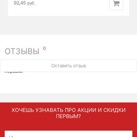
92,45
руб.
0
ОТЗЫВЫ
У этого товара нет ни одного отзыва. Вы можете стать
Оставить отзыв
первым.
ХОЧЕШЬ УЗНАВАТЬ ПРО АКЦИИ И СКИДКИ
ПЕРВЫМ?