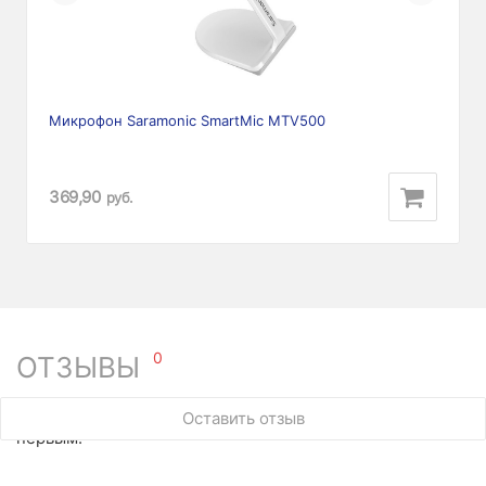
Микрофон Saramonic SmartMic MTV500
369,90
руб.
0
ОТЗЫВЫ
У этого товара нет ни одного отзыва. Вы можете стать
Оставить отзыв
первым.