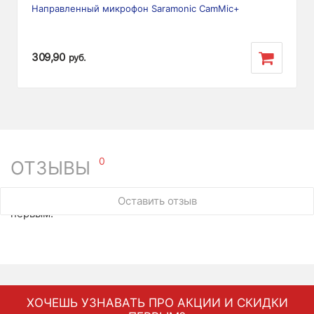
Направленный микрофон Saramonic CamMic+
309,90
руб.
0
ОТЗЫВЫ
У этого товара нет ни одного отзыва. Вы можете стать
Оставить отзыв
первым.
ХОЧЕШЬ УЗНАВАТЬ ПРО АКЦИИ И СКИДКИ