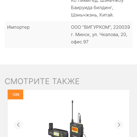
Ко Лимитед. Шэньчжоу
Баируида билдинг,
Шэньчжэнь, Китай.
Импортер
ООО "ВИГУРКОМ", 220039
г. Минск, ул. Чкалова, 20,
офис 97
СМОТРИТЕ ТАКЖЕ
-23%
Previous
Next