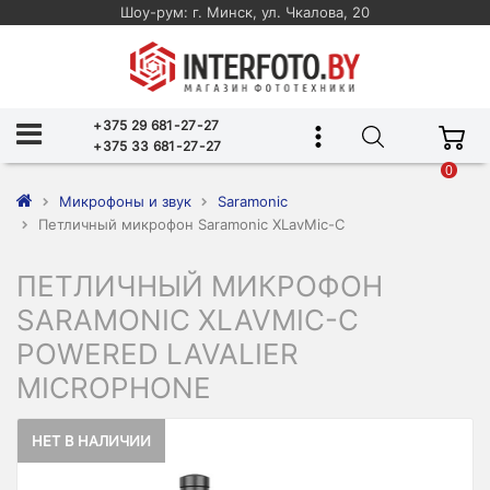
Шоу-рум: г. Минск, ул. Чкалова, 20
+375 29 681-27-27
+375 33 681-27-27
0
Микрофоны и звук
Saramonic
Петличный микрофон Saramonic XLavMic-C
ПЕТЛИЧНЫЙ МИКРОФОН
SARAMONIC XLAVMIC-C
POWERED LAVALIER
MICROPHONE
НЕТ В НАЛИЧИИ