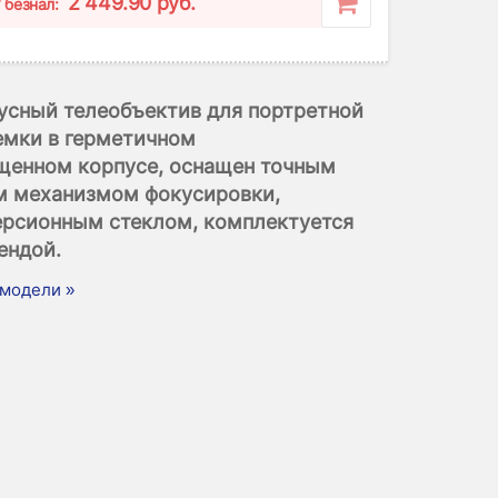
2 449.90 руб.
/ безнал:
усный телеобъектив для портретной
емки в герметичном
щенном корпусе, оснащен точным
 механизмом фокусировки,
ерсионным стеклом, комплектуется
ендой.
модели »