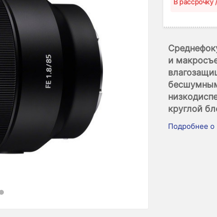
B рассрочку 
Среднефок
и макросъ
влагозащи
бесшумным
низкодисп
круглой бл
Подробнее о 