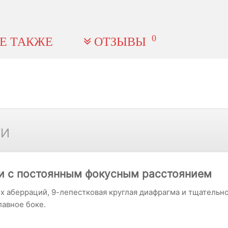
0
Е ТАКЖЕ
ОТЗЫВЫ
ТИ
и с постоянным фокусным расстоянием
х аберраций, 9-лепестковая круглая диафрагма и тщательн
лавное боке.