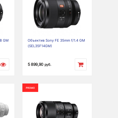
Next
Previous
Next
.8 GM
Объектив Sony FE 35mm f/1.4 GM
(SEL35F14GM)
5 899,90
руб.
PROMO
Next