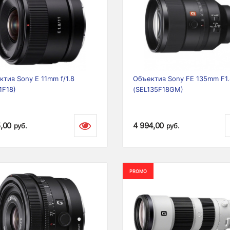
ious
Next
Previous
тив Sony E 11mm f/1.8
Объектив Sony FE 135mm F1
1F18)
(SEL135F18GM)
5,00
4 994,00
руб.
руб.
PROMO
ious
Next
Previous