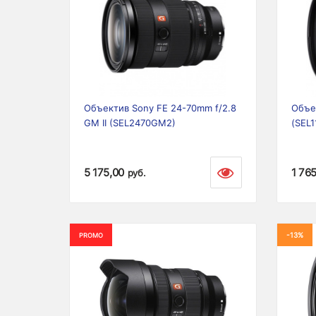
Previous
Next
Prev
Объектив Sony FE 24-70mm f/2.8
Объек
GM II (SEL2470GM2)
(SEL1
5 175,00
1 76
руб.
-13%
PROMO
Previous
Next
Prev