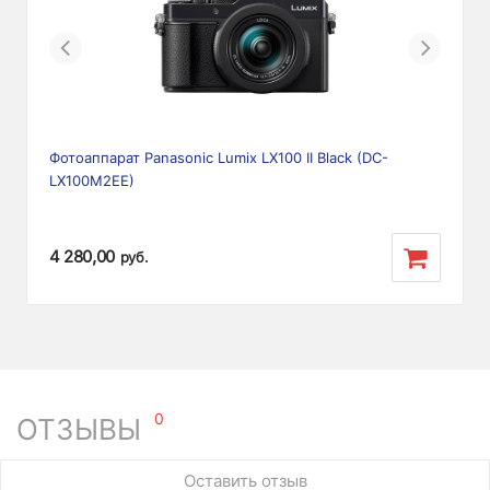
Previous
Next
Фотоаппарат Panasonic Lumix LX100 II Black (DC-
LX100M2EE)
4 280,00
руб.
0
ОТЗЫВЫ
У этого товара нет ни одного отзыва. Вы можете стать
Оставить отзыв