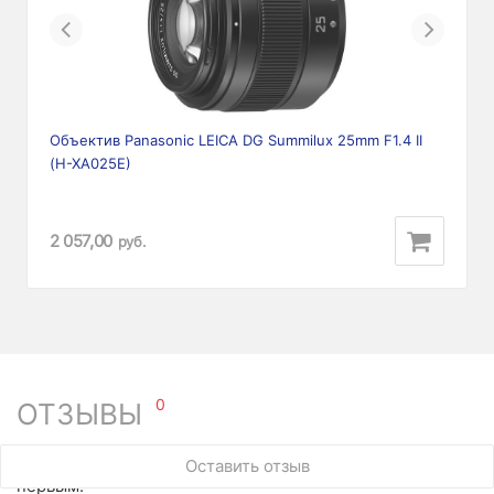
Previous
Next
Объектив Panasonic LEICA DG Summilux 25mm F1.4 II
(H-XA025E)
2 057,00
руб.
0
ОТЗЫВЫ
У этого товара нет ни одного отзыва. Вы можете стать
Оставить отзыв
первым.