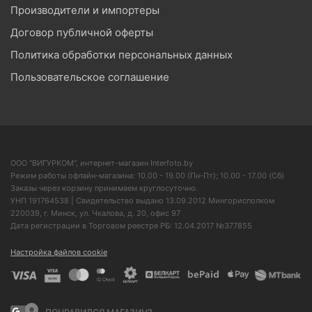
Производители и импортеры
Договор публичной оферты
Политика обработки персональных данных
Пользовательское соглашение
ООО "ВИГУРКОМ", интернет-магазин Interfoto.by
Режим работы офлайн-магазина: 10.00 - 19.00 (Пн-Пт); 10.00 - 17.00 (Сб)
Заказы через корзину принимаем круглосуточно.
УНП 191764538 | Свидетельство выдано 13.09.2012 Мингорисполком
220039, г. Минск, ул. Чкалова, д. 20, офис 97
Дата регистрации в Торговом реестре РБ: 12.04.2017 №377855
Настройка файлов cookie