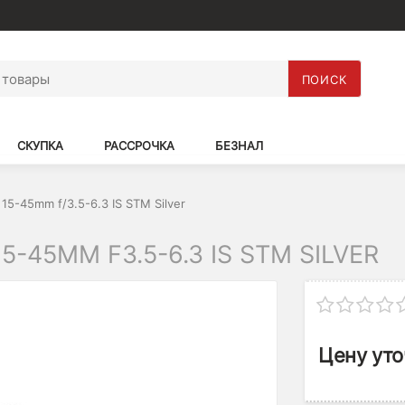
ПОИСК
СКУПКА
РАССРОЧКА
БЕЗНАЛ
5-45mm f/3.5-6.3 IS STM Silver
-45MM F3.5-6.3 IS STM SILVER
Цену уто