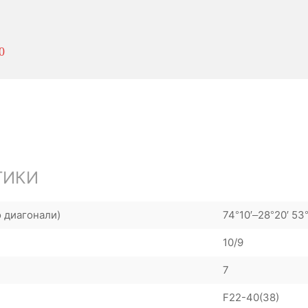
0
ТИКИ
о диагонали)
74°10′–28°20′ 53
10/9
7
F22-40(38)