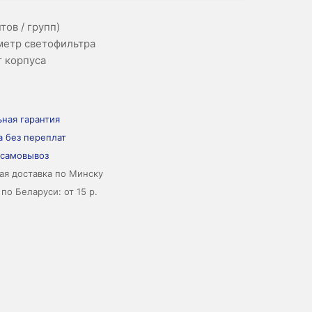
тов / групп)
аметр светофильтра
т корпуса
ная гарантия
а без переплат
 самовывоз
ая доставка по Минску
по Беларуси: от 15 р.