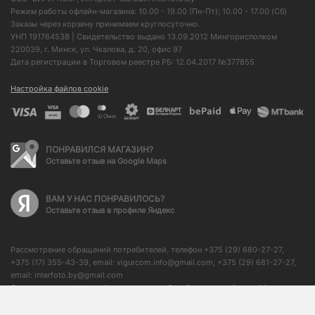
Режим работы офлайн-магазина: 10.00 - 19.00 (Пн-Пт); 10.00 - 17.00 (Сб)
Заказы через корзину принимаем круглосуточно.
УНП 191764538 | Свидетельство выдано 13.09.2012 Мингорисполком
220039, г. Минск, ул. Чкалова, д. 20, офис 97
Дата регистрации в Торговом реестре РБ: 12.04.2017 №377855
Настройка файлов cookie
ПОНРАВИЛСЯ МАГАЗИН?
Оставьте отзыв на Google Maps
ВАМ У НАС ПОНРАВИЛОСЬ?
Оставьте отзыв в профиле Яндекс
Рассмотрение обращений потребителей, телефон +375 (29) 680-27-27,
+375 (17) 355-43-39, email: vigurcom.info@gmail.com; +375 (29) 681-27-27,
email: interfoto.by@gmail.com
Отдел торговли и услуг Администрации Октябрьского района г. Минска: +
375 (17) 373-50-76, начальник отдела: + 375 (17) 350-59-21