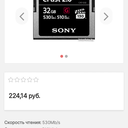
Previous
Ne
224,14
руб.
Скорость чтения:
530Mb/s