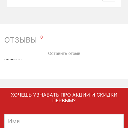
0
ОТЗЫВЫ
У этого товара нет ни одного отзыва. Вы можете стать
Оставить отзыв
первым.
ХОЧЕШЬ УЗНАВАТЬ ПРО АКЦИИ И СКИДКИ
ПЕРВЫМ?