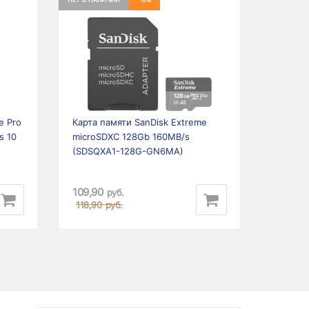
Next
Previous
Next
e Pro
Карта памяти SanDisk Extreme
s 10
microSDXC 128Gb 160MB/s
(SDSQXA1-128G-GN6MA)
109,90
руб.
118,90
руб.