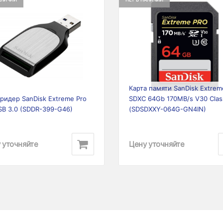
ious
Next
Previous
Карта памяти SanDisk Extrem
ридер SanDisk Extreme Pro
SDXC 64Gb 170MB/s V30 Clas
SB 3.0 (SDDR-399-G46)
(SDSDXXY-064G-GN4IN)
 уточняйте
Цену уточняйте