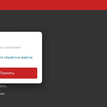
Скидки - Распродажа - Суперцены
ра статистики
Политика в отношении обработки файлов Cookie
ой обработки файлов
ы
Принять
Политика обработки персональных данных
ние