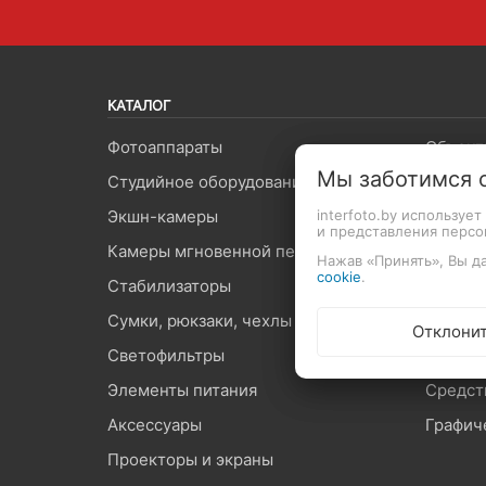
КАТАЛОГ
Фотоаппараты
Объект
Мы заботимся 
Студийное оборудование
Видеоп
Экшн-камеры
Вспышк
interfoto.by используе
и представления перс
Камеры мгновенной печати
Штатив
Нажав «Принять», Вы да
cookie
.
Стабилизаторы
Микроф
Сумки, рюкзаки, чехлы
Карты 
Отклони
Светофильтры
Оптиче
Элементы питания
Средст
Аксессуары
Графич
Проекторы и экраны