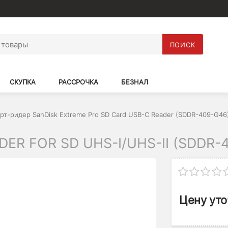
ПОИСК
СКУПКА
РАССРОЧКА
БЕЗНАЛ
рт-ридер SanDisk Extreme Pro SD Card USB-C Reader (SDDR-409-G46
ER FOR SD UHS-I/UHS-II (SDDR-
Цену уто