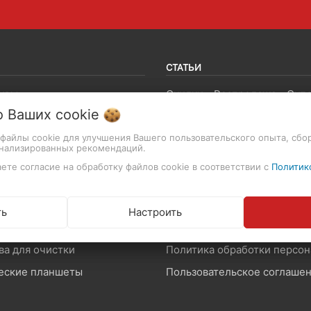
СТАТЬИ
ивы
о Ваших
cookie
роизводство
Гарантия на фототехнику
и и лампы
Как совершить покупку
т файлы cookie для улучшения Вашего пользовательского опыта, сбо
онализированных рекомендаций.
ы и крепления
ете согласие на обработку файлов cookie в соответствии с
Политик
оны и звук
Возврат и обмен товара
памяти
Производители и импортер
ть
Настроить
ские приборы
Договор публичной оферты
ва для очистки
еские планшеты
Пользовательское соглаше