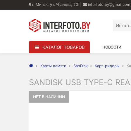
г. Минск, ул. Чкалова, 20
interfoto.by@gmail.com
КАТАЛОГ ТОВАРОВ
НОВОСТИ
Карты памяти
SanDisk
Карт-ридеры
Ка
SANDISK USB TYPE-C READ
НЕТ В НАЛИЧИИ