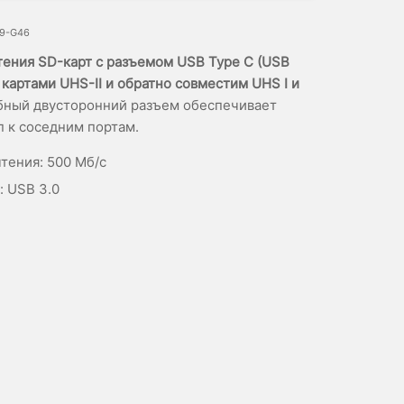
09-G46
тения SD-карт с разъемом USB Type C (USB
 картами UHS-II и обратно совместим UHS I и
ный двусторонний разъем обеспечивает
п к соседним портам.
тения: 500 Мб/с
: USB 3.0