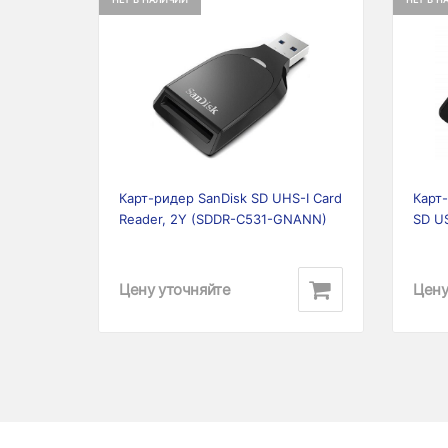
Previous
Next
Prev
Карт-ридер SanDisk SD UHS-I Card
Карт-
Reader, 2Y (SDDR-C531-GNANN)
SD U
Цену уточняйте
Цену