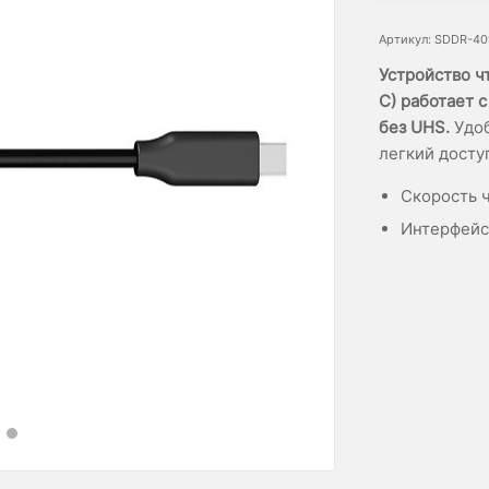
Артикул: SDDR-4
Устройство ч
C) работает с
без UHS.
Удоб
легкий досту
Скорость ч
Интерфейс