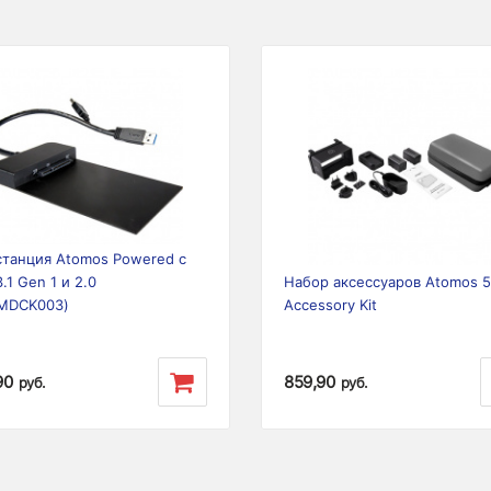
ious
Next
Previous
станция Atomos Powered с
.1 Gen 1 и 2.0
Набор аксессуаров Atomos 5
MDCK003)
Accessory Kit
90
859,90
руб.
руб.