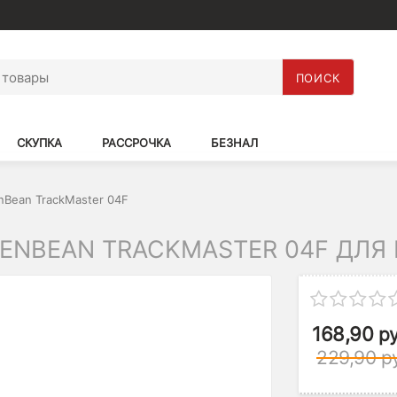
ПОИСК
СКУПКА
РАССРОЧКА
БЕЗНАЛ
nBean TrackMaster 04F
ENBEAN TRACKMASTER 04F ДЛЯ
168,90
ру
229,90
р